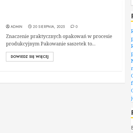
Pakowanie saszetek – profesjonalne rozwiązania
dla branży spożywczej i nie tylko
ADMIN
20 SIERPNIA, 2025
0
Znaczenie praktycznych opakowań w procesie
produkcyjnym Pakowanie saszetek to...
DOWIEDZ SIĘ WIĘCEJ
B