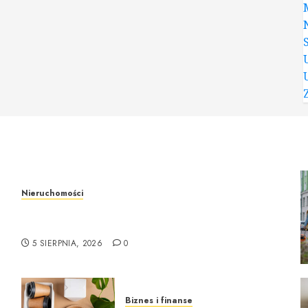
Nieruchomości
Rzeczoznawca majątkowy w Warszawie –
profesjonalne podejście do wyceny nieruchomości
5 SIERPNIA, 2026
0
Biznes i finanse