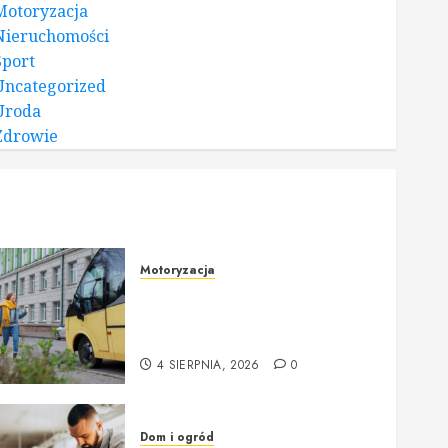
Motoryzacja
Nieruchomości
Sport
Uncategorized
Uroda
Zdrowie
Motoryzacja
Nowoczesne autokary
wynajem warszawa – idealne
rozwiązanie na każdą okazję
4 SIERPNIA, 2026
0
Dom i ogród