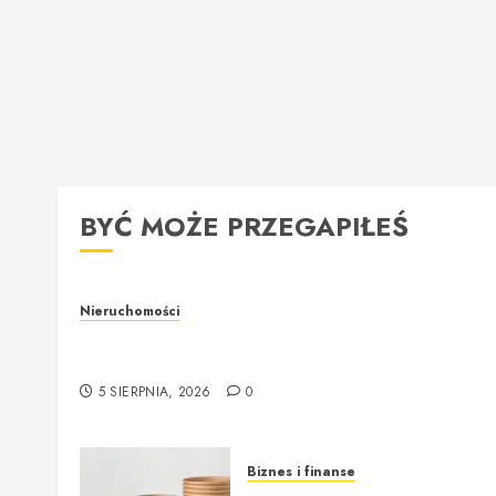
BYĆ MOŻE PRZEGAPIŁEŚ
Nieruchomości
Rzeczoznawca majątkowy w Warszawie –
profesjonalna i rzetelna wycena nieruchomości
5 SIERPNIA, 2026
0
Biznes i finanse