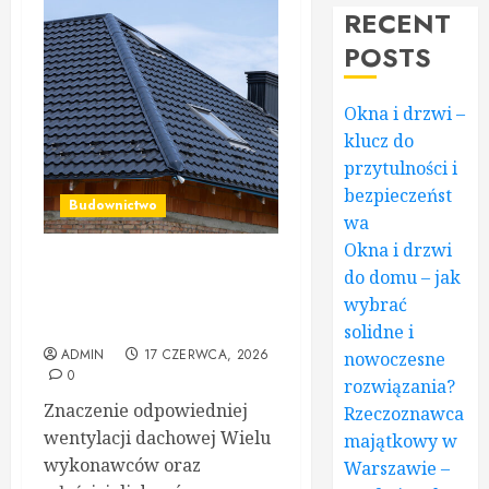
RECENT
POSTS
Okna i drzwi –
klucz do
przytulności i
bezpieczeńst
Budownictwo
wa
Okna i drzwi
Drobne akcesoria dachowe
do domu – jak
kluczem do niezawodnej
wybrać
konstrukcji
solidne i
ADMIN
17 CZERWCA, 2026
nowoczesne
0
rozwiązania?
Znaczenie odpowiedniej
Rzeczoznawca
wentylacji dachowej Wielu
majątkowy w
wykonawców oraz
Warszawie –