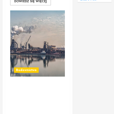
DOWIEDZ SIĘ WIĘCEJ
Budownictwo
Dlaczego pręty
kwasoodporne są
niezastąpione w
ekstremalnych warunkach
pracy?