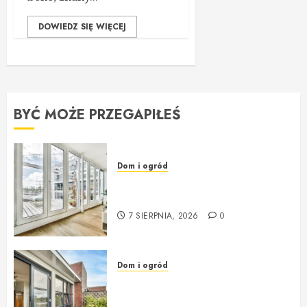
DOWIEDZ SIĘ WIĘCEJ
BYĆ MOŻE PRZEGAPIŁEŚ
Dom i ogród
Okna i drzwi – klucz do
przytulności i bezpieczeństwa
7 SIERPNIA, 2026
0
Dom i ogród
Okna i drzwi do domu – jak
wybrać solidne i nowoczesne