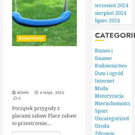
wrzesień 2024
sierpień 2024
lipiec 2024
CATEGORI
Budownictwo
Biznes i
Tworzenie wyjątkowych
finanse
placów zabaw dla dzieci –
Budownictwo
dlaczego warto zaufać
Dom i ogród
doświadczonemu
Internet
producentowi?
Moda
ADMIN
6 MAJA, 2026
Motoryzacja
0
Nieruchomości
Początek przygody z
Sport
placami zabaw Place zabaw
Uncategorized
to przestrzenie,...
Uroda
Zdrowie