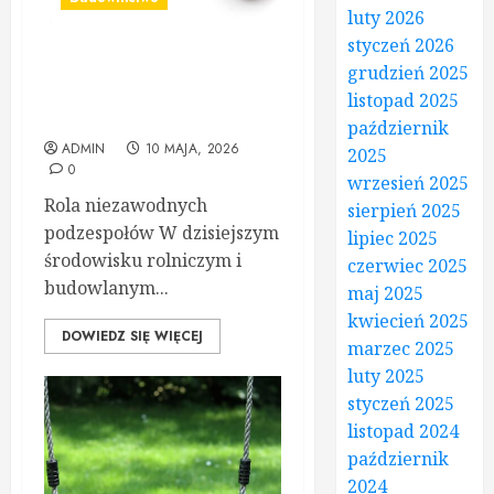
luty 2026
styczeń 2026
Części do maszyn rolniczych
grudzień 2025
i budowlanych – sklep dla
listopad 2025
profesjonalistów
październik
ADMIN
10 MAJA, 2026
2025
0
wrzesień 2025
Rola niezawodnych
sierpień 2025
podzespołów W dzisiejszym
lipiec 2025
środowisku rolniczym i
czerwiec 2025
budowlanym...
maj 2025
kwiecień 2025
DOWIEDZ SIĘ WIĘCEJ
marzec 2025
luty 2025
styczeń 2025
listopad 2024
październik
2024