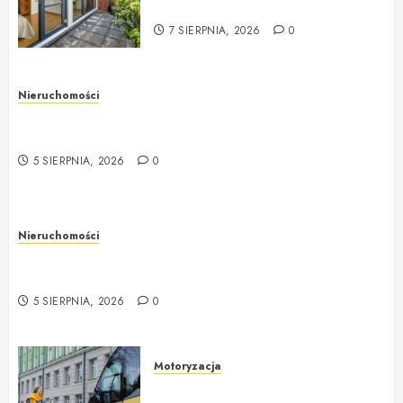
rozwiązania?
7 SIERPNIA, 2026
0
Nieruchomości
Rzeczoznawca majątkowy w Warszawie –
profesjonalna i rzetelna wycena nieruchomości
5 SIERPNIA, 2026
0
Nieruchomości
Rzeczoznawca majątkowy w Warszawie –
profesjonalne podejście do wyceny nieruchomości
5 SIERPNIA, 2026
0
Motoryzacja
Nowoczesne autokary wynajem