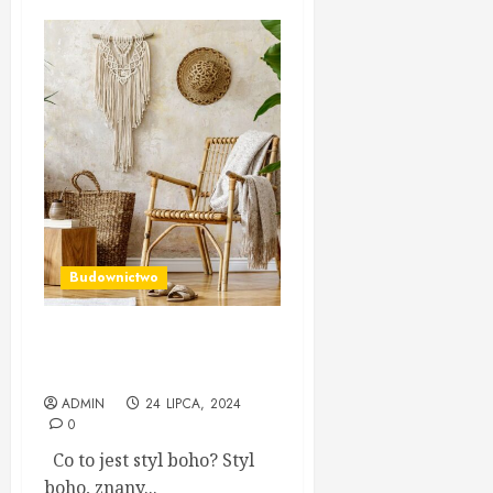
Budownictwo
Styl boho we wnętrzach –
wskazówki i inspiracje
ADMIN
24 LIPCA, 2024
0
Co to jest styl boho? Styl
boho, znany...