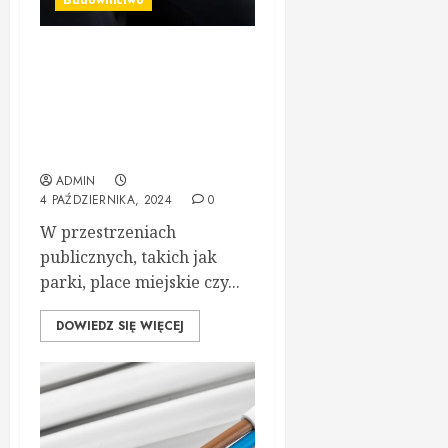
Budownictwo
Białe donice w
przestrzeniach publicznych
– elegancja i
funkcjonalność w miejskich
aranżacjach
ADMIN
4 PAŹDZIERNIKA, 2024
0
W przestrzeniach
publicznych, takich jak
parki, place miejskie czy...
DOWIEDZ SIĘ WIĘCEJ