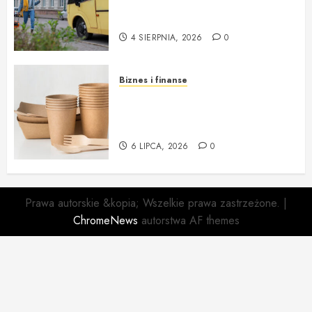
warszawa – idealne rozwiązanie
na każdą okazję
4 SIERPNIA, 2026
0
Biznes i finanse
Opakowania jednorazowe od
Cantino – funkcjonalność i
ekologia w jednym
6 LIPCA, 2026
0
Prawa autorskie &kopia; Wszelkie prawa zastrzeżone.
|
ChromeNews
autorstwa AF themes