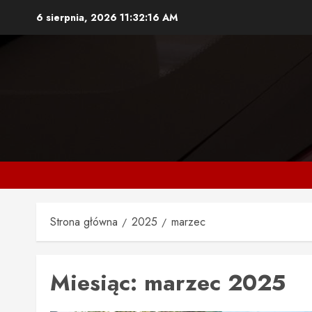
Przejdź
6 sierpnia, 2026
11:32:16 AM
do
treści
Strona główna
2025
marzec
Miesiąc:
marzec 2025