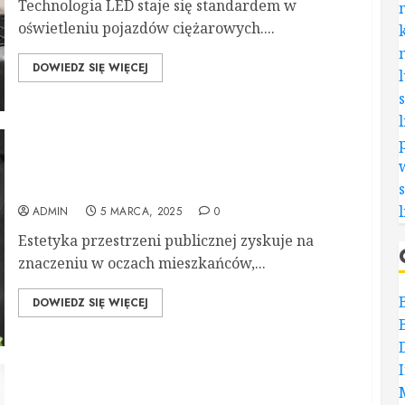
Technologia LED staje się standardem w
oświetleniu pojazdów ciężarowych....
DOWIEDZ SIĘ WIĘCEJ
Doniczki w przestrzeni miejskiej – jak hurtownia
doniczek może współpracować z samorządami?
ADMIN
5 MARCA, 2025
0
Estetyka przestrzeni publicznej zyskuje na
znaczeniu w oczach mieszkańców,...
DOWIEDZ SIĘ WIĘCEJ
Dlaczego warto kupować komody od