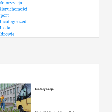
Motoryzacja
Nieruchomości
Sport
Uncategorized
Uroda
Zdrowie
Motoryzacja
Nowoczesne autokary
wynajem warszawa – idealne
rozwiązanie na każdą okazję