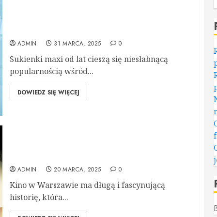
Sukienki maxi – idealne rozwiązanie na każdą
porę roku
ADMIN
31 MARCA, 2025
0
Sukienki maxi od lat cieszą się niesłabnącą
popularnością wśród...
DOWIEDZ SIĘ WIĘCEJ
Historia warszawskiego kina – od pierwszych
projekcji do współczesności
ADMIN
20 MARCA, 2025
0
Kino w Warszawie ma długą i fascynującą
historię, która...
B