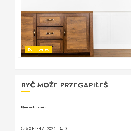
Dom i ogród
BYĆ MOŻE PRZEGAPIŁEŚ
Nieruchomości
Rzeczoznawca majątkowy w Warszawie –
profesjonalna i rzetelna wycena nieruchomości
5 SIERPNIA, 2026
0