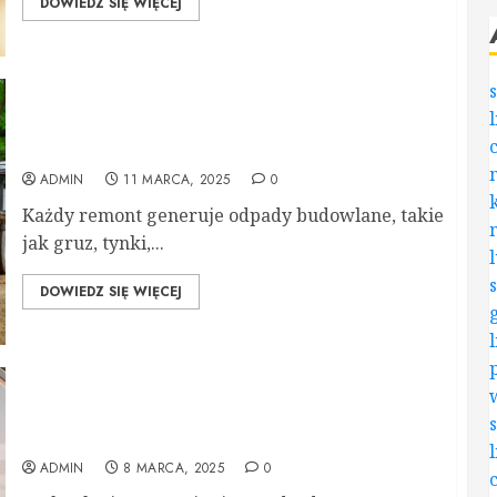
DOWIEDZ SIĘ WIĘCEJ
Wywóz gruzu po remoncie – o czym warto
pamiętać?
ADMIN
11 MARCA, 2025
0
Każdy remont generuje odpady budowlane, takie
jak gruz, tynki,...
DOWIEDZ SIĘ WIĘCEJ
Żarówki LED do TIR-ów – czy rzeczywiście są
bardziej energooszczędne?
ADMIN
8 MARCA, 2025
0