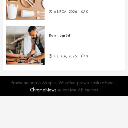
innowacja i ekologia w jednym
6 LIPCA, 2026
0
Dom i ogród
Profesjonalna Pracownia
Tapicerska w Krakowie
4 LIPCA, 2026
0
Prawa autorskie &kopia; Wszelkie prawa zastrzeżone.
|
ChromeNews
autorstwa AF themes