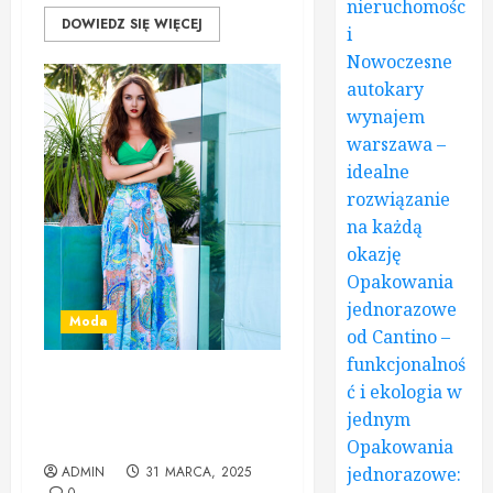
nieruchomośc
DOWIEDZ SIĘ WIĘCEJ
i
Nowoczesne
autokary
wynajem
warszawa –
idealne
rozwiązanie
na każdą
okazję
Opakowania
jednorazowe
Moda
od Cantino –
funkcjonalnoś
ć i ekologia w
Sukienki maxi – idealne
rozwiązanie na każdą porę
jednym
roku
Opakowania
ADMIN
31 MARCA, 2025
jednorazowe: