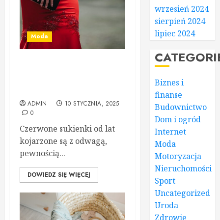
wrzesień 2024
sierpień 2024
lipiec 2024
Moda
CATEGORI
Czerwona sukienka –
symbol odwagi i elegancji.
Biznes i
Jak ją nosić?
finanse
ADMIN
10 STYCZNIA, 2025
Budownictwo
0
Dom i ogród
Czerwone sukienki od lat
Internet
kojarzone są z odwagą,
Moda
pewnością...
Motoryzacja
Nieruchomości
DOWIEDZ SIĘ WIĘCEJ
Sport
Uncategorized
Uroda
Zdrowie