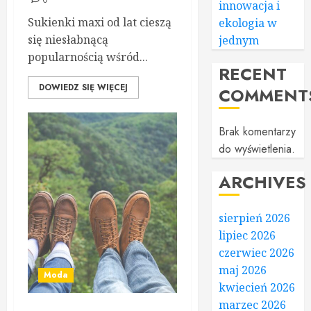
0
innowacja i
Sukienki maxi od lat cieszą
ekologia w
się niesłabnącą
jednym
popularnością wśród...
RECENT
DOWIEDZ SIĘ WIĘCEJ
COMMENT
Brak komentarzy
do wyświetlenia.
ARCHIVES
sierpień 2026
lipiec 2026
czerwiec 2026
maj 2026
Moda
kwiecień 2026
marzec 2026