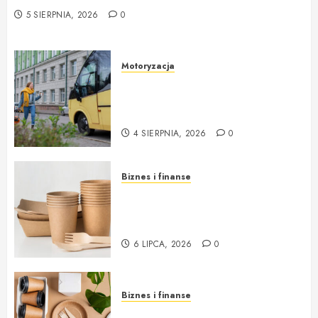
5 SIERPNIA, 2026
0
Motoryzacja
Nowoczesne autokary wynajem
warszawa – idealne rozwiązanie
na każdą okazję
4 SIERPNIA, 2026
0
Biznes i finanse
Opakowania jednorazowe od
Cantino – funkcjonalność i
ekologia w jednym
6 LIPCA, 2026
0
Biznes i finanse
Opakowania jednorazowe: