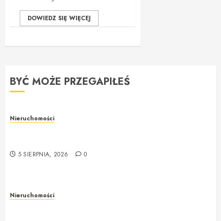
DOWIEDZ SIĘ WIĘCEJ
BYĆ MOŻE PRZEGAPIŁEŚ
Nieruchomości
Rzeczoznawca majątkowy w Warszawie –
profesjonalna i rzetelna wycena nieruchomości
5 SIERPNIA, 2026
0
Nieruchomości
Rzeczoznawca majątkowy w Warszawie –
profesjonalne podejście do wyceny nieruchomości