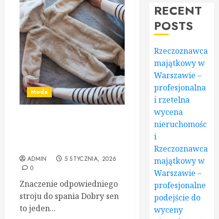
RECENT
POSTS
Rzeczoznawca
majątkowy w
Warszawie –
profesjonalna
Moda
i rzetelna
wycena
Śpiworek z odpinanymi
nieruchomośc
rękawami – gwarancja
i
spokojnego snu dla dziecka
Rzeczoznawca
ADMIN
5 STYCZNIA, 2026
majątkowy w
0
Warszawie –
Znaczenie odpowiedniego
profesjonalne
stroju do spania Dobry sen
podejście do
to jeden...
wyceny