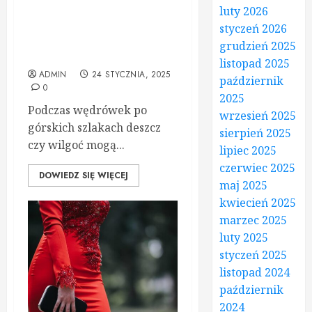
Wodoodporne buty
luty 2026
trekkingowe damskie – jak
styczeń 2026
radzić sobie z deszczem na
grudzień 2025
szlaku?
listopad 2025
ADMIN
24 STYCZNIA, 2025
październik
0
2025
Podczas wędrówek po
wrzesień 2025
górskich szlakach deszcz
sierpień 2025
czy wilgoć mogą...
lipiec 2025
czerwiec 2025
DOWIEDZ SIĘ WIĘCEJ
maj 2025
kwiecień 2025
marzec 2025
luty 2025
styczeń 2025
listopad 2024
październik
2024