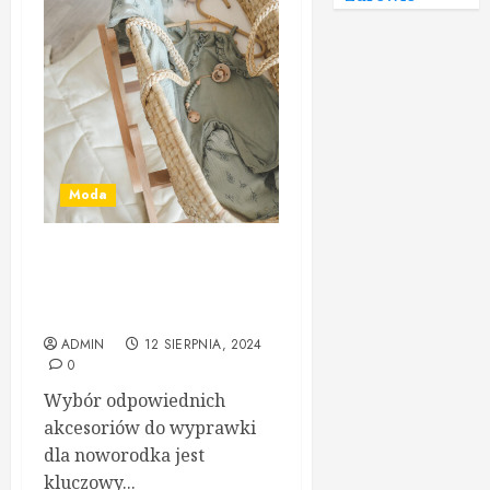
Moda
Dlaczego warto inwestować
w prześcieradła do
gondoli?
ADMIN
12 SIERPNIA, 2024
0
Wybór odpowiednich
akcesoriów do wyprawki
dla noworodka jest
kluczowy...