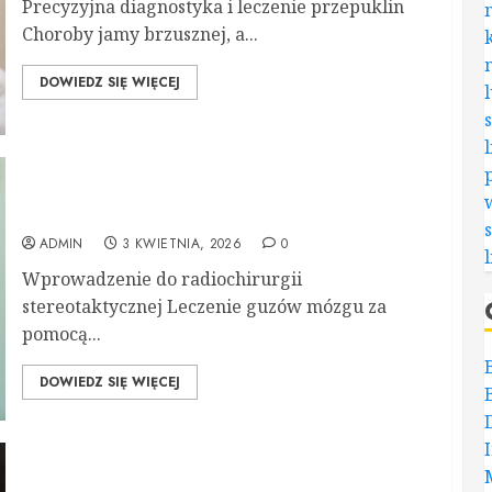
Precyzyjna diagnostyka i leczenie przepuklin
Choroby jamy brzusznej, a...
DOWIEDZ SIĘ WIĘCEJ
Leczenie guzów mózgu metodą Gamma Knife –
innowacyjna radiochirurgia stereotaktyczna
ADMIN
3 KWIETNIA, 2026
0
Wprowadzenie do radiochirurgii
stereotaktycznej Leczenie guzów mózgu za
pomocą...
DOWIEDZ SIĘ WIĘCEJ
Badania krwi nowotworowe – klucz do wczesnej