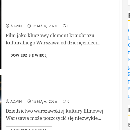
Nowa Era Kina w Sercu Warszawy: Historia i
Działania Kinoteki
ADMIN
15 MAJA, 2026
0
Film jako kluczowy element krajobrazu
kulturalnego Warszawa od dziesięcioleci...
DOWIEDZ SIĘ WIĘCEJ
Kulturalna podróż po kinach stolicy: historia,
rozwój i współczesność
ADMIN
15 MAJA, 2026
0
Dziedzictwo warszawskiej kultury filmowej
Warszawa może poszczycić się niezwykle...
B