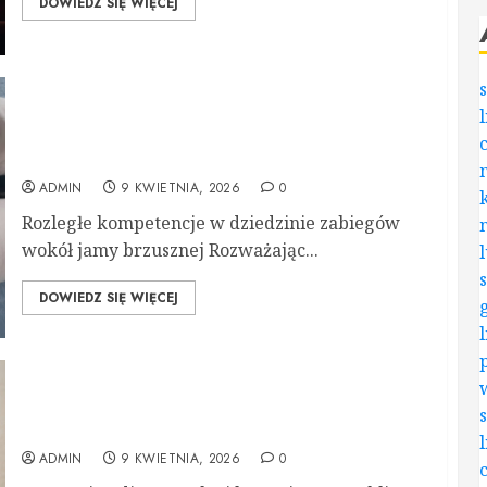
DOWIEDZ SIĘ WIĘCEJ
Doświadczony chirurg od operacji brzusznych –
skuteczne rozwiązania i szybki powrót do
zdrowia
ADMIN
9 KWIETNIA, 2026
0
Rozległe kompetencje w dziedzinie zabiegów
wokół jamy brzusznej Rozważając...
DOWIEDZ SIĘ WIĘCEJ
Specjalista w chirurgii brzusznej – klucz do
skutecznego leczenia
ADMIN
9 KWIETNIA, 2026
0