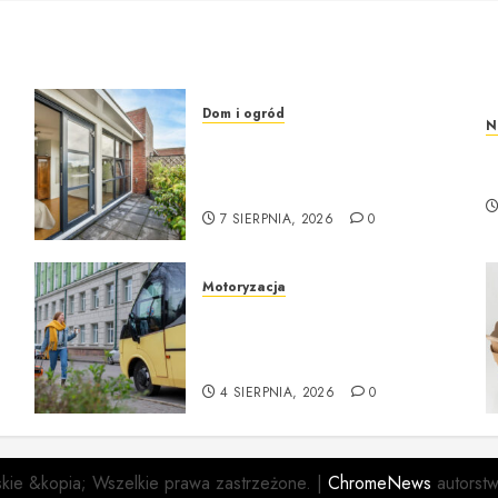
ów
Dom i ogród
N
Okna i drzwi do domu – jak
R
wybrać solidne i nowoczesne
a
p
rozwiązania?
7 SIERPNIA, 2026
0
Motoryzacja
Nowoczesne autokary
wynajem warszawa – idealne
i
rozwiązanie na każdą okazję
4 SIERPNIA, 2026
0
skie &kopia; Wszelkie prawa zastrzeżone.
|
ChromeNews
autorst