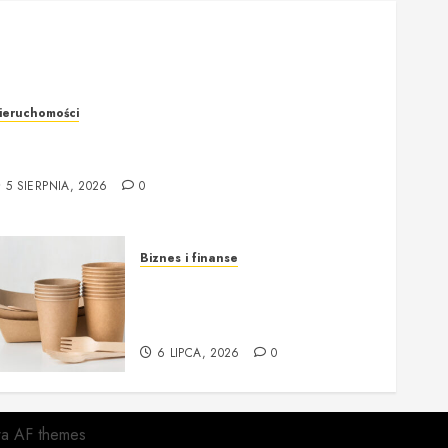
ieruchomości
zeczoznawca majątkowy w Warszawie –
rofesjonalna i rzetelna wycena nieruchomości
5 SIERPNIA, 2026
0
Biznes i finanse
Opakowania jednorazowe od
Cantino – funkcjonalność i
ekologia w jednym
6 LIPCA, 2026
0
wa AF themes