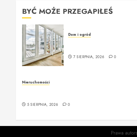
wpis
BYĆ MOŻE PRZEGAPIŁEŚ
Dom i ogród
Okna i drzwi – klucz do
przytulności i bezpieczeństw
7 SIERPNIA, 2026
0
Nieruchomości
Rzeczoznawca majątkowy w Warszawie –
profesjonalne podejście do wyceny nieruchomośc
5 SIERPNIA, 2026
0
Prawa autor