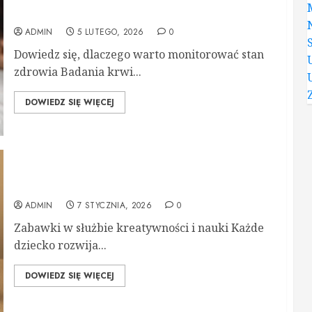
diagnostyki i skutecznego leczenia
ADMIN
5 LUTEGO, 2026
0
Dowiedz się, dlaczego warto monitorować stan
zdrowia Badania krwi...
DOWIEDZ SIĘ WIĘCEJ
Jak zabawki mogą wspierać rozwój dziecka
ADMIN
7 STYCZNIA, 2026
0
Zabawki w służbie kreatywności i nauki Każde
dziecko rozwija...
DOWIEDZ SIĘ WIĘCEJ