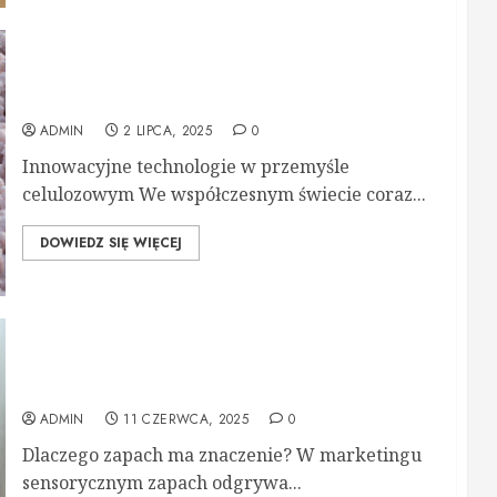
Nowoczesna produkcja celulozy – klucz do
ekologii i innowacji
ADMIN
2 LIPCA, 2025
0
Innowacyjne technologie w przemyśle
celulozowym We współczesnym świecie coraz...
DOWIEDZ SIĘ WIĘCEJ
Aromatyzacja wnętrz i marketing zapachowy –
sekret przyciągającego klimatu
ADMIN
11 CZERWCA, 2025
0
Dlaczego zapach ma znaczenie? W marketingu
sensorycznym zapach odgrywa...