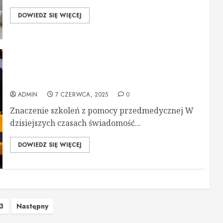
DOWIEDZ SIĘ WIĘCEJ
Pomoc przedmedyczna szkolenia – klucz do
bezpiecznej przyszłości
ADMIN
7 CZERWCA, 2025
0
Znaczenie szkoleń z pomocy przedmedycznej W
dzisiejszych czasach świadomość...
DOWIEDZ SIĘ WIĘCEJ
icowanie
3
Następny