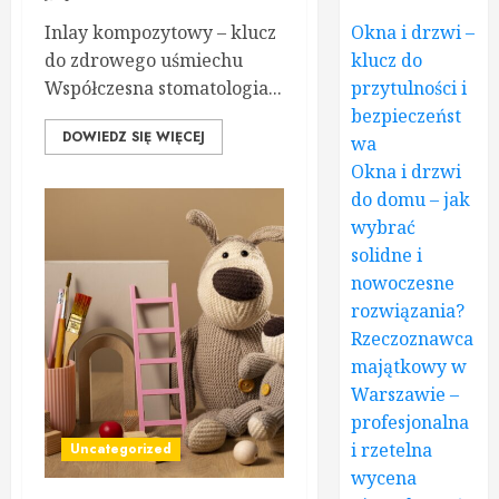
Inlay kompozytowy – klucz
Okna i drzwi –
do zdrowego uśmiechu
klucz do
Współczesna stomatologia...
przytulności i
bezpieczeńst
DOWIEDZ SIĘ WIĘCEJ
wa
Okna i drzwi
do domu – jak
wybrać
solidne i
nowoczesne
rozwiązania?
Rzeczoznawca
majątkowy w
Warszawie –
profesjonalna
i rzetelna
Uncategorized
wycena