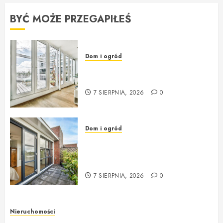
BYĆ MOŻE PRZEGAPIŁEŚ
Dom i ogród
Okna i drzwi – klucz do
przytulności i bezpieczeństwa
7 SIERPNIA, 2026
0
Dom i ogród
Okna i drzwi do domu – jak
wybrać solidne i nowoczesne
rozwiązania?
7 SIERPNIA, 2026
0
Nieruchomości