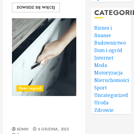
DOWIEDZ SIĘ WIĘCEJ
CATEGORI
Biznes i
finanse
Budownictwo
Dom i ogród
Internet
Moda
Motoryzacja
Nieruchomości
Sport
Dom i ogród
Uncategorized
Uroda
Meble na wymiar – idealne
Zdrowie
rozwiązanie dla
wymagających wnętrz
ADMIN
6 GRUDNIA, 2025