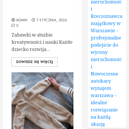
nieruchomośc
Jak zabawki mogą wspierać
i
rozwój dziecka
Rzeczoznawca
ADMIN
7 STYCZNIA, 2026
majątkowy w
0
Warszawie –
Zabawki w służbie
profesjonalne
kreatywności i nauki Każde
podejście do
dziecko rozwija...
wyceny
nieruchomośc
DOWIEDZ SIĘ WIĘCEJ
i
Nowoczesne
autokary
wynajem
warszawa –
idealne
rozwiązanie
na każdą
okazję