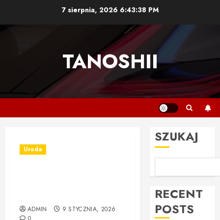
Przejdź
7 sierpnia, 2026
6:43:39 PM
do
treści
TANOSHII
SZUKAJ
Uroda
Inlay kompozytowy –
nowoczesna metoda
RECENT
odbudowy zębów
POSTS
ADMIN
9 STYCZNIA, 2026
0