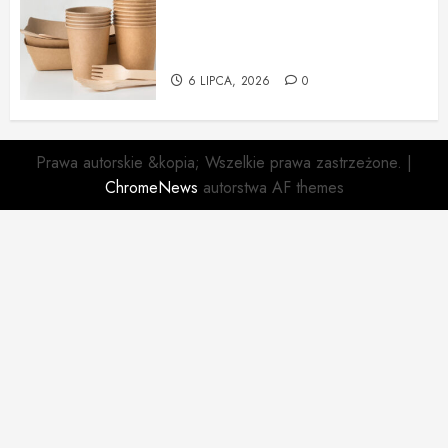
Opakowania jednorazowe od
Cantino – funkcjonalność i
ekologia w jednym
6 LIPCA, 2026
0
Prawa autorskie &kopia; Wszelkie prawa zastrzeżone.
|
ChromeNews
autorstwa AF themes