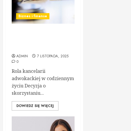
Biznes i finanse
Kancelaria adwokacka –
profesjonalna pomoc
prawna pod ręką
ADMIN
7 LISTOPADA, 2025
0
Rola kancelarii
adwokackiej w codziennym
życiu Decyzja o
skorzystaniu...
DOWIEDZ SIĘ WIĘCEJ