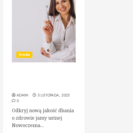
Uroda
Willa Dentika – przełom w
nowoczesnej stomatologii,
któremu warto zaufać
ADMIN
5 LISTOPADA, 2025
0
Odkryj nową jakość dbania
o zdrowie jamy ustnej
Nowoczesna...