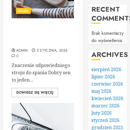
RECENT
Moda
COMMENT
Śpiworek z odpinanymi
Brak komentarzy
rękawami – gwarancja
do wyświetlenia.
spokojnego snu dla dziecka
ADMIN
5 STYCZNIA, 2026
ARCHIVES
0
Znaczenie odpowiedniego
sierpień 2026
stroju do spania Dobry sen
lipiec 2026
to jeden...
czerwiec 2026
maj 2026
DOWIEDZ SIĘ WIĘCEJ
kwiecień 2026
marzec 2026
luty 2026
styczeń 2026
grudzień 2025