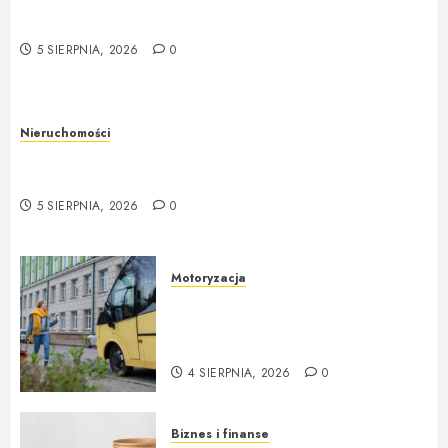
Rzeczoznawca majątkowy w Warszawie –
profesjonalna i rzetelna wycena nieruchomości
5 SIERPNIA, 2026
0
Nieruchomości
Rzeczoznawca majątkowy w Warszawie –
profesjonalne podejście do wyceny nieruchomości
5 SIERPNIA, 2026
0
Motoryzacja
Nowoczesne autokary wynajem
warszawa – idealne rozwiązanie
na każdą okazję
4 SIERPNIA, 2026
0
Biznes i finanse