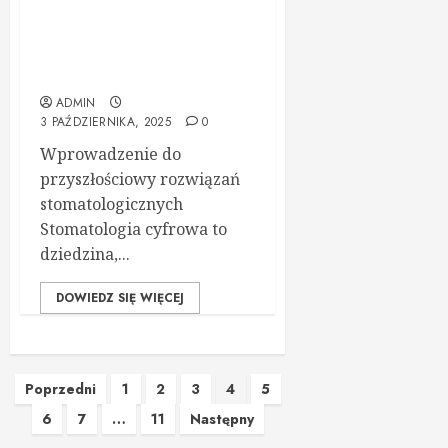
Nowoczesna stomatologia
cyfrowa: rewolucja w
leczeniu zębów
ADMIN
3 PAŹDZIERNIKA, 2025
0
Wprowadzenie do
przyszłościowy rozwiązań
stomatologicznych
Stomatologia cyfrowa to
dziedzina,...
DOWIEDZ SIĘ WIĘCEJ
Stronicowanie
Poprzedni
1
2
3
4
5
6
7
…
11
Następny
wpisów