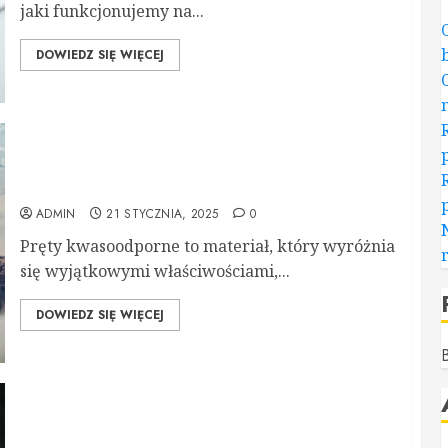
jaki funkcjonujemy na...
DOWIEDZ SIĘ WIĘCEJ
Dlaczego pręty kwasoodporne są niezastąpione
w ekstremalnych warunkach pracy?
ADMIN
21 STYCZNIA, 2025
0
Pręty kwasoodporne to materiał, który wyróżnia
się wyjątkowymi właściwościami,...
DOWIEDZ SIĘ WIĘCEJ
B
Czerwona sukienka – symbol odwagi i elegancji.
Jak ją nosić?