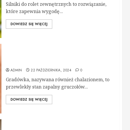
Silniki do rolet zewnętrznych to rozwiązanie,
które zapewnia wygodę...
DOWIEDZ SIĘ WIĘCEJ
Gradówka – czym jest i kiedy konieczne jest jej
usunięcie?
ADMIN
22 PAŹDZIERNIKA, 2024
0
Gradówka, nazywana również chalazionem, to
przewlekły stan zapalny gruczołów...
DOWIEDZ SIĘ WIĘCEJ