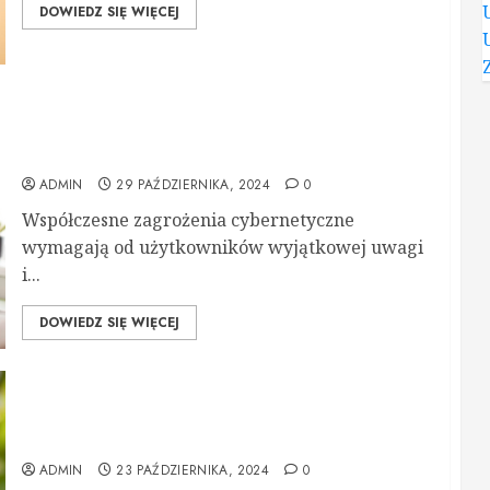
DOWIEDZ SIĘ WIĘCEJ
Program antywirusowy Norton 360 –
kompleksowa ochrona dla Twoich urządzeń i
danych
ADMIN
29 PAŹDZIERNIKA, 2024
0
Współczesne zagrożenia cybernetyczne
wymagają od użytkowników wyjątkowej uwagi
i...
DOWIEDZ SIĘ WIĘCEJ
Silniki do rolet zewnętrznych – jak działają i jak
dobrać odpowiedni model?
ADMIN
23 PAŹDZIERNIKA, 2024
0