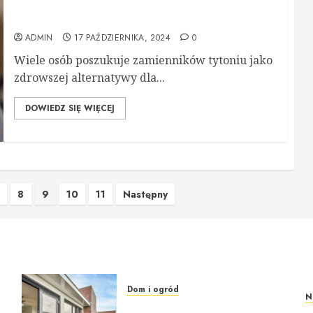
Zamiennik tytoniu – jakie alternatywy istnieją dla
tradycyjnych papierosów?
ADMIN
17 PAŹDZIERNIKA, 2024
0
Wiele osób poszukuje zamienników tytoniu jako
zdrowszej alternatywy dla...
DOWIEDZ SIĘ WIĘCEJ
8
9
10
11
Następny
Dom i ogród
N
Okna i drzwi do domu – jak