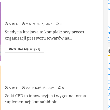
Spedycja krajowa – klucz do efektywnej logistyki
w Polsce
ADMIN
9 STYCZNIA, 2025
0
Spedycja krajowa to kompleksowy proces
organizacji przewozu towarów na...
DOWIEDZ SIĘ WIĘCEJ
Żelki CBD – jak działają i dlaczego warto je
stosować?
ADMIN
20 LISTOPADA, 2024
0
Żelki CBD to innowacyjna i wygodna forma
suplementacji kannabidiolu,...