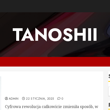
TANOSHII
Zaufanie w cyfrowym świecie – czy jesteśmy w
stanie w pełni zaufać urządzeniom i aplikacjom?
ADMIN
22 STYCZNIA, 2025
0
Cyfrowa rewolucja całkowicie zmieniła sposób, w