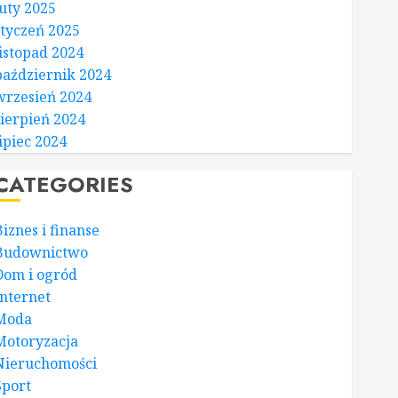
luty 2025
styczeń 2025
listopad 2024
październik 2024
wrzesień 2024
sierpień 2024
lipiec 2024
CATEGORIES
Biznes i finanse
Budownictwo
Dom i ogród
Internet
Moda
Motoryzacja
Nieruchomości
Sport