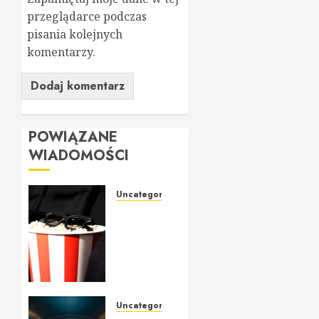
przeglądarce podczas
pisania kolejnych
komentarzy.
POWIĄZANE
WIADOMOŚCI
Uncategorized
Nowa
Era Kina
w Sercu
Warszawy:
Historia
i
Działania
Uncategorized