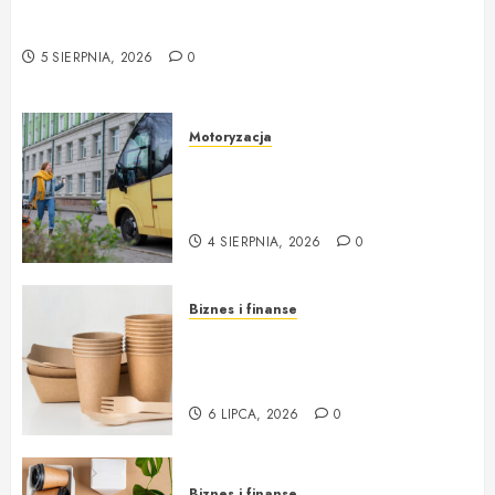
Rzeczoznawca majątkowy w Warszawie –
profesjonalne podejście do wyceny nieruchomości
5 SIERPNIA, 2026
0
Motoryzacja
Nowoczesne autokary wynajem
warszawa – idealne rozwiązanie
na każdą okazję
4 SIERPNIA, 2026
0
Biznes i finanse
Opakowania jednorazowe od
Cantino – funkcjonalność i
ekologia w jednym
6 LIPCA, 2026
0
Biznes i finanse