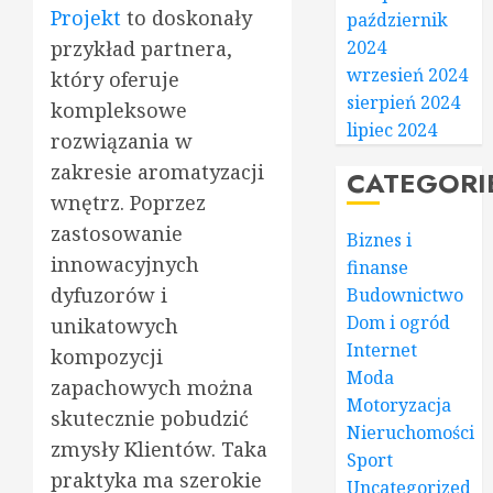
Projekt
to doskonały
październik
2024
przykład partnera,
wrzesień 2024
który oferuje
sierpień 2024
kompleksowe
lipiec 2024
rozwiązania w
zakresie aromatyzacji
CATEGORI
wnętrz. Poprzez
zastosowanie
Biznes i
innowacyjnych
finanse
dyfuzorów i
Budownictwo
Dom i ogród
unikatowych
Internet
kompozycji
Moda
zapachowych można
Motoryzacja
skutecznie pobudzić
Nieruchomości
zmysły Klientów. Taka
Sport
praktyka ma szerokie
Uncategorized