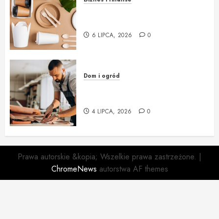
Opakowania jednorazowe:
innowacja i ekologia w jednym
6 LIPCA, 2026
0
Dom i ogród
Profesjonalna Pracownia
Tapicerska w Krakowie
4 LIPCA, 2026
0
Prawa autorskie &kopia; Wszelkie prawa zastrzeżone.
|
ChromeNews
autorstwa AF themes