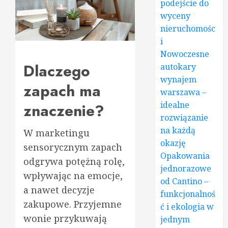
podejście do
wyceny
nieruchomośc
i
Nowoczesne
Dlaczego
autokary
wynajem
zapach ma
warszawa –
idealne
znaczenie?
rozwiązanie
na każdą
W marketingu
okazję
sensorycznym zapach
Opakowania
odgrywa potężną rolę,
jednorazowe
wpływając na emocje,
od Cantino –
a nawet decyzje
funkcjonalnoś
zakupowe. Przyjemne
ć i ekologia w
wonie przykuwają
jednym