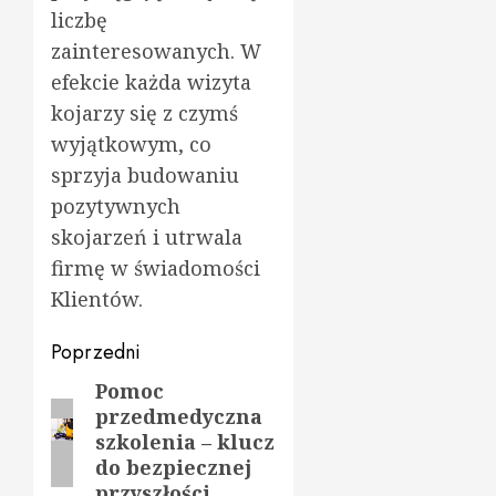
liczbę
zainteresowanych. W
efekcie każda wizyta
kojarzy się z czymś
wyjątkowym, co
sprzyja budowaniu
pozytywnych
skojarzeń i utrwala
firmę w świadomości
Klientów.
Zobacz
Poprzedni
wpisy
Pomoc
Poprzedni
przedmedyczna
wpis:
szkolenia – klucz
do bezpiecznej
przyszłości