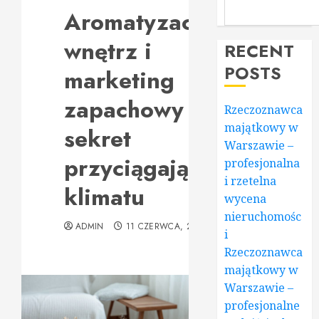
Aromatyzacja
wnętrz i
RECENT
POSTS
marketing
zapachowy –
Rzeczoznawca
majątkowy w
sekret
Warszawie –
przyciągającego
profesjonalna
i rzetelna
klimatu
wycena
nieruchomośc
ADMIN
11 CZERWCA, 2025
i
Rzeczoznawca
majątkowy w
Warszawie –
profesjonalne