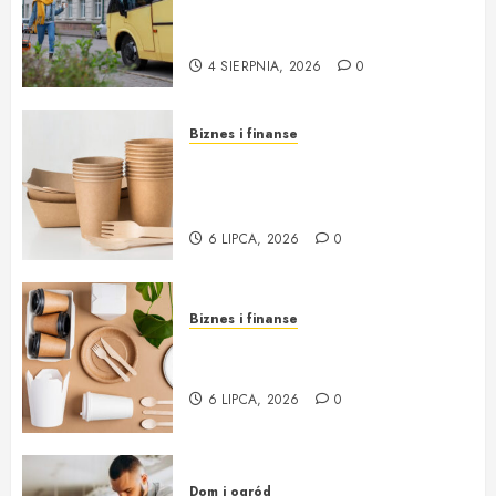
warszawa – idealne rozwiązanie
na każdą okazję
4 SIERPNIA, 2026
0
Biznes i finanse
Opakowania jednorazowe od
Cantino – funkcjonalność i
ekologia w jednym
6 LIPCA, 2026
0
Biznes i finanse
Opakowania jednorazowe:
innowacja i ekologia w jednym
6 LIPCA, 2026
0
Dom i ogród