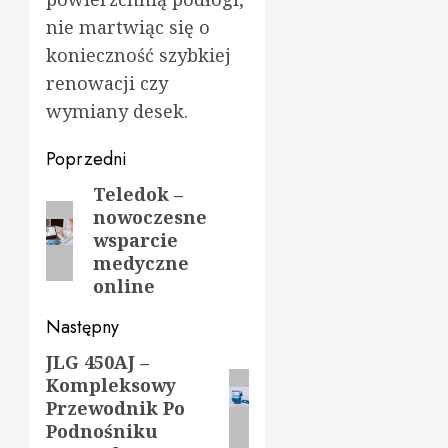
nie martwiąc się o
konieczność szybkiej
renowacji czy
wymiany desek.
Zobacz
Poprzedni
wpisy
Teledok –
Poprzedni
nowoczesne
wpis:
wsparcie
medyczne
online
Następny
JLG 450AJ –
Następny
Kompleksowy
wpis:
Przewodnik Po
Podnośniku