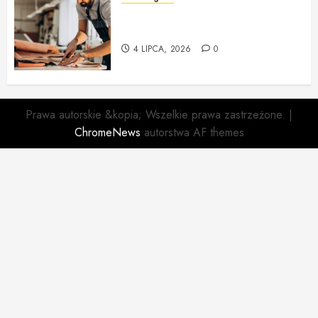
Profesjonalna Pracownia
Tapicerska w Krakowie
4 LIPCA, 2026
0
Prawa autorskie &kopia; Wszelkie prawa zastrzeżone.
|
ChromeNews
autorstwa AF themes