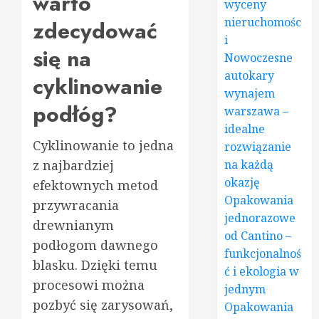
warto
wyceny
nieruchomośc
zdecydować
i
się na
Nowoczesne
autokary
cyklinowanie
wynajem
podłóg?
warszawa –
idealne
Cyklinowanie to jedna
rozwiązanie
na każdą
z najbardziej
okazję
efektownych metod
Opakowania
przywracania
jednorazowe
drewnianym
od Cantino –
podłogom dawnego
funkcjonalnoś
blasku. Dzięki temu
ć i ekologia w
procesowi można
jednym
pozbyć się zarysowań,
Opakowania