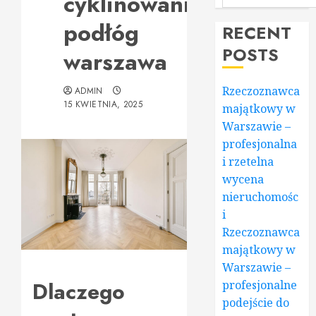
cyklinowanie
podłóg
RECENT
POSTS
warszawa
Rzeczoznawca
ADMIN
15 KWIETNIA, 2025
majątkowy w
Warszawie –
profesjonalna
i rzetelna
wycena
nieruchomośc
i
Rzeczoznawca
majątkowy w
Warszawie –
Dlaczego
profesjonalne
podejście do