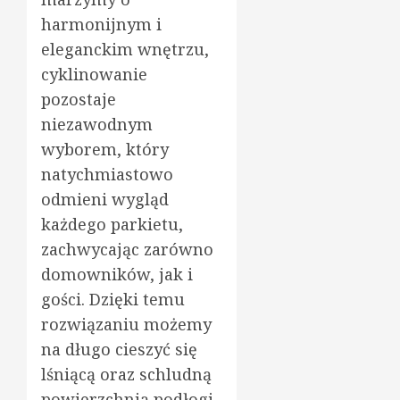
harmonijnym i
eleganckim wnętrzu,
cyklinowanie
pozostaje
niezawodnym
wyborem, który
natychmiastowo
odmieni wygląd
każdego parkietu,
zachwycając zarówno
domowników, jak i
gości. Dzięki temu
rozwiązaniu możemy
na długo cieszyć się
lśniącą oraz schludną
powierzchnią podłogi,