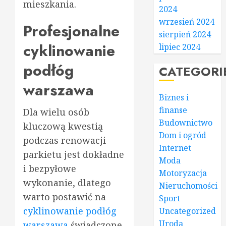
mieszkania.
2024
wrzesień 2024
Profesjonalne
sierpień 2024
cyklinowanie
lipiec 2024
podłóg
CATEGORI
warszawa
Biznes i
finanse
Dla wielu osób
Budownictwo
kluczową kwestią
Dom i ogród
podczas renowacji
Internet
parkietu jest dokładne
Moda
i bezpyłowe
Motoryzacja
wykonanie, dlatego
Nieruchomości
warto postawić na
Sport
cyklinowanie podłóg
Uncategorized
Uroda
warszawa
świadczone