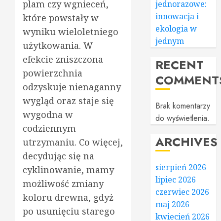
plam czy wgnieceń,
jednorazowe:
innowacja i
które powstały w
ekologia w
wyniku wieloletniego
jednym
użytkowania. W
efekcie zniszczona
RECENT
powierzchnia
COMMENT
odzyskuje nienaganny
wygląd oraz staje się
Brak komentarzy
wygodna w
do wyświetlenia.
codziennym
ARCHIVES
utrzymaniu. Co więcej,
decydując się na
sierpień 2026
cyklinowanie, mamy
lipiec 2026
możliwość zmiany
czerwiec 2026
koloru drewna, gdyż
maj 2026
po usunięciu starego
kwiecień 2026