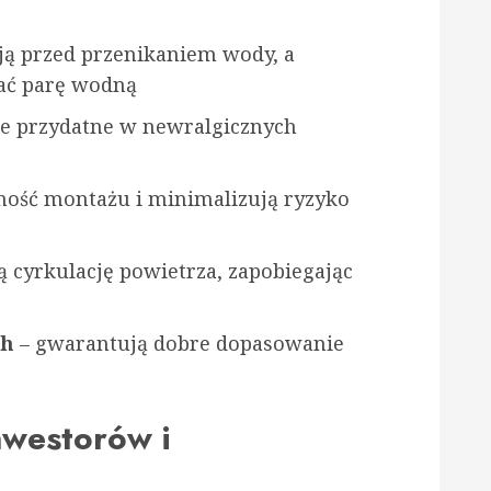
ją przed przenikaniem wody, a
ać parę wodną
ie przydatne w newralgicznych
dność montażu i minimalizują ryzyko
ą cyrkulację powietrza, zapobiegając
ch
– gwarantują dobre dopasowanie
nwestorów i