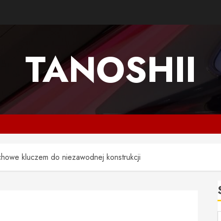
TANOSHII
howe kluczem do niezawodnej konstrukcji