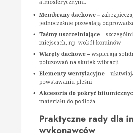
atmosferycznymi.
Membrany dachowe
– zabezpiecza
jednocześnie pozwalają odprowadz
Taśmy uszczelniające
– szczególn
miejscach, np. wokół kominów
Wkręty dachowe
– wspierają soli
poluzowań na skutek wibracji
Elementy wentylacyjne
– ułatwiaj
powstawaniu pleśni
Akcesoria do pokryć bitumiczny
materiału do podłoża
Praktyczne rady dla i
wykonawców