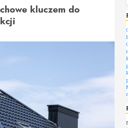
achowe kluczem do
kcji
B