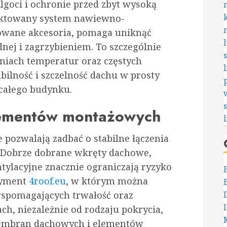
goci i ochronie przed zbyt wysoką
ektowany system nawiewno-
owane akcesoria, pomaga uniknąć
ej i zagrzybieniem. To szczególnie
niach temperatur oraz częstych
bilność i szczelność dachu w prosty
 całego budynku.
lementów montażowych
pozwalają zadbać o stabilne łączenia
 Dobrze dobrane wkręty dachowe,
ntylacyjne znacznie ograniczają ryzyko
tyment
4roof.eu
, w którym można
spomagających trwałość oraz
ch, niezależnie od rodzaju pokrycia,
mbran dachowych i elementów