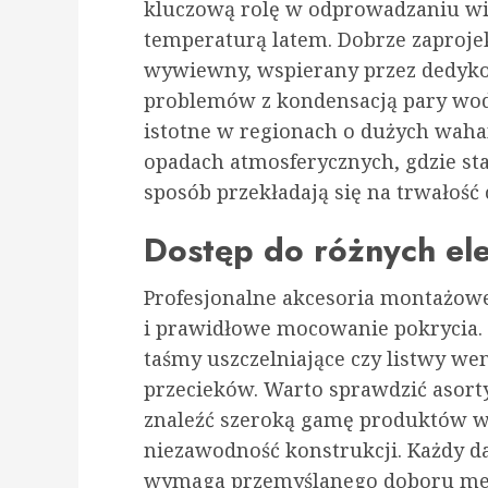
kluczową rolę w odprowadzaniu wil
temperaturą latem. Dobrze zaproj
wywiewny, wspierany przez dedyk
problemów z kondensacją pary wodn
istotne w regionach o dużych waha
opadach atmosferycznych, gdzie sta
sposób przekładają się na trwałość
Dostęp do różnych e
Profesjonalne akcesoria montażowe 
i prawidłowe mocowanie pokrycia.
taśmy uszczelniające czy listwy we
przecieków. Warto sprawdzić asor
znaleźć szeroką gamę produktów w
niezawodność konstrukcji. Każdy da
wymaga przemyślanego doboru me