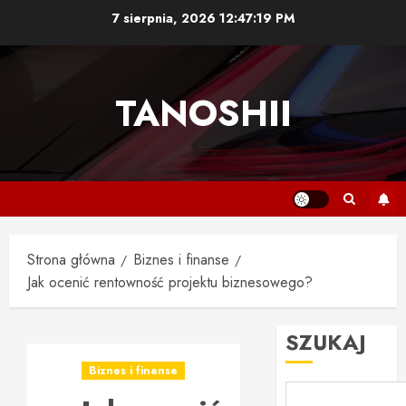
Przejdź
7 sierpnia, 2026
12:47:20 PM
do
treści
TANOSHII
Strona główna
Biznes i finanse
Jak ocenić rentowność projektu biznesowego?
SZUKAJ
Biznes i finanse