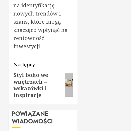
na identyfikację
nowych trendów i
szans, które mogą
znacząco wpłynąć na
rentowność
inwestycji.
Zobacz
Następny
wpisy
Styl boho we
Następny
wnętrzach –
wpis:
wskazówki i
inspiracje
POWIĄZANE
WIADOMOŚCI