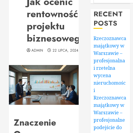
Jak ocenić
rentowność
RECENT
POSTS
projektu
biznesowego?
Rzeczoznawca
majątkowy w
ADMIN
22 LIPCA, 2024
Warszawie –
profesjonalna
i rzetelna
wycena
nieruchomośc
i
Rzeczoznawca
majątkowy w
Warszawie –
Znaczenie
profesjonalne
podejście do