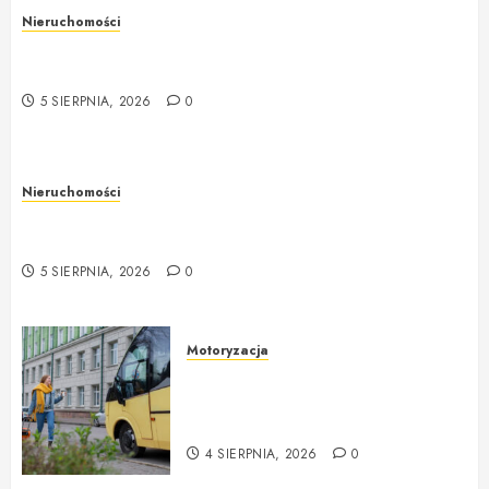
2026
Nieruchomości
0
Rzeczoznawca majątkowy w Warszawie –
profesjonalna i rzetelna wycena nieruchomości
5 SIERPNIA, 2026
0
Nieruchomości
Rzeczoznawca majątkowy w Warszawie –
profesjonalne podejście do wyceny nieruchomości
5 SIERPNIA, 2026
0
Motoryzacja
Nowoczesne autokary wynajem
warszawa – idealne rozwiązanie
na każdą okazję
4 SIERPNIA, 2026
0