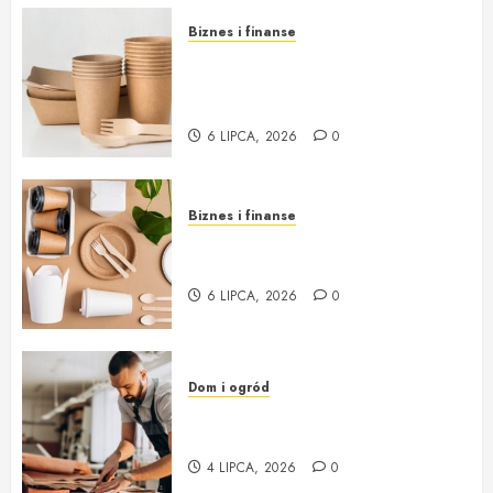
Biznes i finanse
Opakowania jednorazowe od
Cantino – funkcjonalność i
ekologia w jednym
6 LIPCA, 2026
0
Biznes i finanse
Opakowania jednorazowe:
innowacja i ekologia w jednym
6 LIPCA, 2026
0
Dom i ogród
Profesjonalna Pracownia
Tapicerska w Krakowie
4 LIPCA, 2026
0