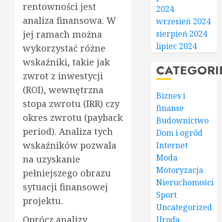
rentowności jest
2024
analiza finansowa. W
wrzesień 2024
sierpień 2024
jej ramach można
lipiec 2024
wykorzystać różne
wskaźniki, takie jak
CATEGORI
zwrot z inwestycji
(ROI), wewnętrzna
Biznes i
stopa zwrotu (IRR) czy
finanse
okres zwrotu (payback
Budownictwo
period). Analiza tych
Dom i ogród
wskaźników pozwala
Internet
Moda
na uzyskanie
Motoryzacja
pełniejszego obrazu
Nieruchomości
sytuacji finansowej
Sport
projektu.
Uncategorized
Oprócz analizy
Uroda