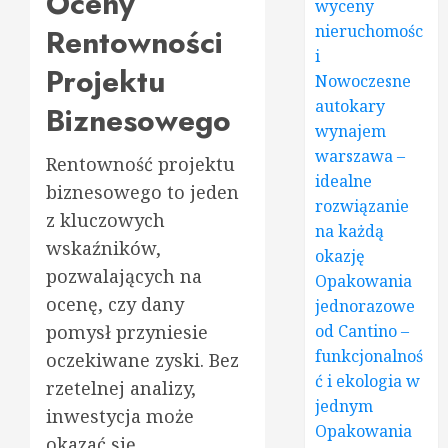
Oceny
wyceny
nieruchomośc
Rentowności
i
Projektu
Nowoczesne
autokary
Biznesowego
wynajem
warszawa –
Rentowność projektu
idealne
biznesowego to jeden
rozwiązanie
z kluczowych
na każdą
wskaźników,
okazję
pozwalających na
Opakowania
ocenę, czy dany
jednorazowe
od Cantino –
pomysł przyniesie
funkcjonalnoś
oczekiwane zyski. Bez
ć i ekologia w
rzetelnej analizy,
jednym
inwestycja może
Opakowania
okazać się