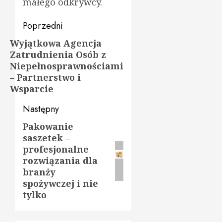
małego odkrywcy.
Zobacz
Poprzedni
wpisy
Wyjątkowa Agencja
Poprzedni
Zatrudnienia Osób z
wpis:
Niepełnosprawnościami
– Partnerstwo i
Wsparcie
Następny
Pakowanie
Następny
saszetek –
wpis:
profesjonalne
rozwiązania dla
branży
spożywczej i nie
tylko