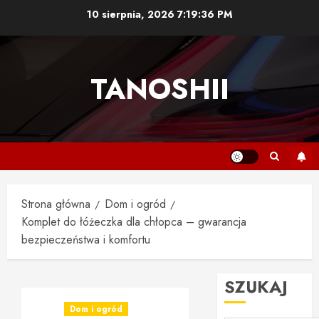
Przejdź
10 sierpnia, 2026
7:19:37 PM
do
treści
TANOSHII
Strona główna
Dom i ogród
Komplet do łóżeczka dla chłopca – gwarancja
bezpieczeństwa i komfortu
SZUKAJ
Dom i ogród