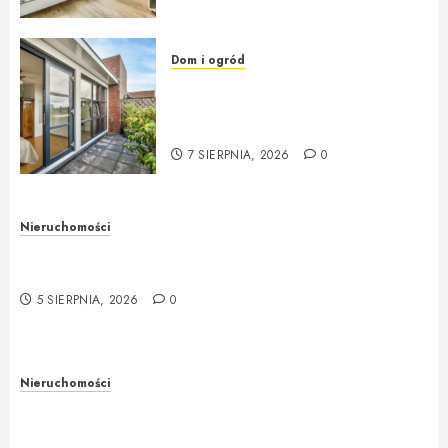
Dom i ogród
Okna i drzwi do domu – jak
wybrać solidne i nowoczesne
rozwiązania?
7 SIERPNIA, 2026
0
Nieruchomości
Rzeczoznawca majątkowy w Warszawie –
profesjonalna i rzetelna wycena nieruchomości
5 SIERPNIA, 2026
0
Nieruchomości
Rzeczoznawca majątkowy w Warszawie –
profesjonalne podejście do wyceny nieruchomości