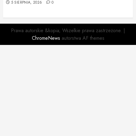
5 SIERPNIA, 2026
0
Prawa autorskie &kopia; Wszelkie prawa zastrzeżone.
|
ChromeNews
autorstwa AF themes