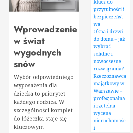
klucz do
przytulności i
bezpieczeńst
wa
Wprowadzenie
Okna i drzwi
w świat
do domu – jak
wybrać
wygodnych
solidne i
snów
nowoczesne
rozwiązania?
Rzeczoznawca
Wybór odpowiedniego
majątkowy w
wyposażenia dla
Warszawie –
dziecka to priorytet
profesjonalna
każdego rodzica. W
i rzetelna
szczególności komplet
wycena
do łóżeczka staje się
nieruchomośc
kluczowym
i