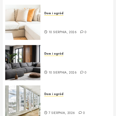
Dom i ogród
Venasi.pl Nowoczesne Meble Dla
Wymagających Klientów
10 SIERPNIA, 2026
0
Dom i ogród
venasi.pl sklep oferujący meble
wysokiej jakości
10 SIERPNIA, 2026
0
Dom i ogród
Okna i drzwi – klucz do
przytulności i bezpieczeństwa
7 SIERPNIA, 2026
0