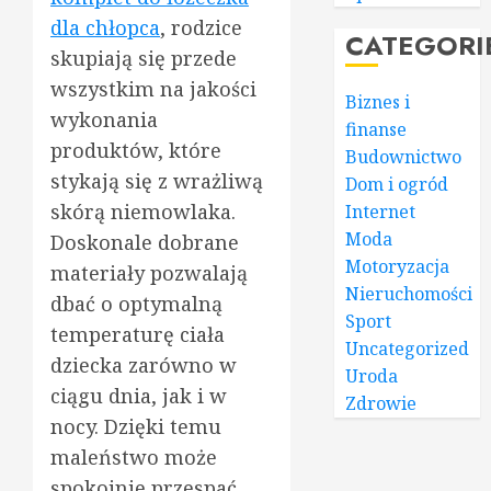
dla chłopca
, rodzice
CATEGORI
skupiają się przede
wszystkim na jakości
Biznes i
wykonania
finanse
produktów, które
Budownictwo
stykają się z wrażliwą
Dom i ogród
skórą niemowlaka.
Internet
Moda
Doskonale dobrane
Motoryzacja
materiały pozwalają
Nieruchomości
dbać o optymalną
Sport
temperaturę ciała
Uncategorized
dziecka zarówno w
Uroda
ciągu dnia, jak i w
Zdrowie
nocy. Dzięki temu
maleństwo może
spokojnie przespać