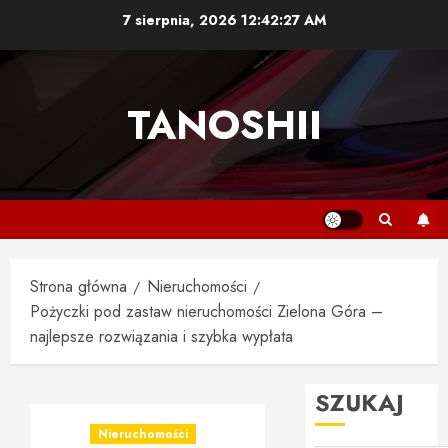
Przejdź
7 sierpnia, 2026
12:42:28 AM
do
treści
TANOSHII
Strona główna
Nieruchomości
Pożyczki pod zastaw nieruchomości Zielona Góra –
najlepsze rozwiązania i szybka wypłata
SZUKAJ
Nieruchomości