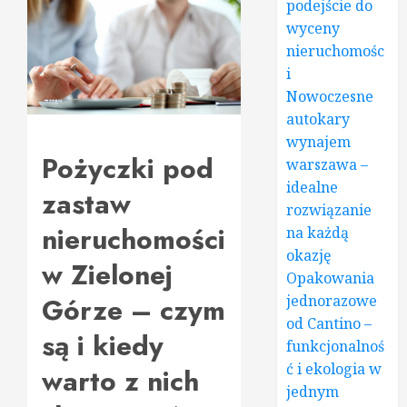
podejście do
wyceny
nieruchomośc
i
Nowoczesne
autokary
wynajem
Pożyczki pod
warszawa –
idealne
zastaw
rozwiązanie
nieruchomości
na każdą
okazję
w Zielonej
Opakowania
Górze – czym
jednorazowe
od Cantino –
są i kiedy
funkcjonalnoś
ć i ekologia w
warto z nich
jednym