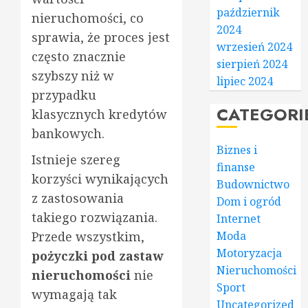
październik
nieruchomości, co
2024
sprawia, że proces jest
wrzesień 2024
często znacznie
sierpień 2024
szybszy niż w
lipiec 2024
przypadku
CATEGORI
klasycznych kredytów
bankowych.
Biznes i
Istnieje szereg
finanse
korzyści wynikających
Budownictwo
z zastosowania
Dom i ogród
takiego rozwiązania.
Internet
Przede wszystkim,
Moda
Motoryzacja
pożyczki pod zastaw
Nieruchomości
nieruchomości
nie
Sport
wymagają tak
Uncategorized