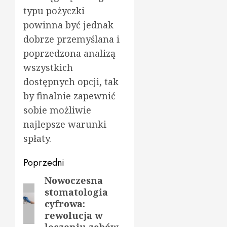
typu pożyczki
powinna być jednak
dobrze przemyślana i
poprzedzona analizą
wszystkich
dostępnych opcji, tak
by finalnie zapewnić
sobie możliwie
najlepsze warunki
spłaty.
Zobacz
Poprzedni
wpisy
Nowoczesna
Poprzedni
stomatologia
wpis:
cyfrowa:
rewolucja w
leczeniu zębów