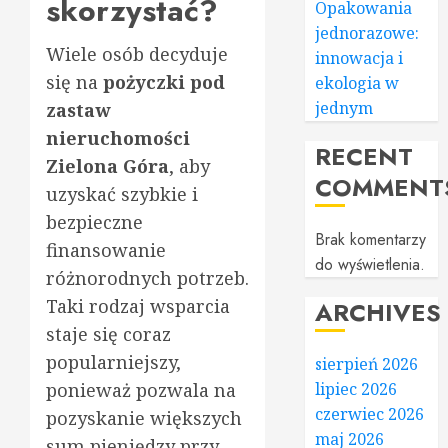
skorzystać?
Opakowania
jednorazowe:
Wiele osób decyduje
innowacja i
się na
pożyczki pod
ekologia w
jednym
zastaw
nieruchomości
RECENT
Zielona Góra
, aby
COMMENT
uzyskać szybkie i
bezpieczne
Brak komentarzy
finansowanie
do wyświetlenia.
różnorodnych potrzeb.
Taki rodzaj wsparcia
ARCHIVES
staje się coraz
popularniejszy,
sierpień 2026
ponieważ pozwala na
lipiec 2026
czerwiec 2026
pozyskanie większych
maj 2026
sum pieniędzy przy