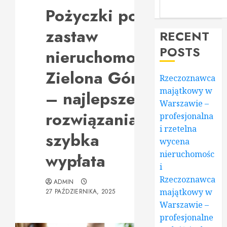
Pożyczki pod
zastaw
RECENT
POSTS
nieruchomości
Zielona Góra
Rzeczoznawca
majątkowy w
– najlepsze
Warszawie –
rozwiązania i
profesjonalna
i rzetelna
szybka
wycena
nieruchomośc
wypłata
i
Rzeczoznawca
ADMIN
majątkowy w
27 PAŹDZIERNIKA, 2025
Warszawie –
profesjonalne