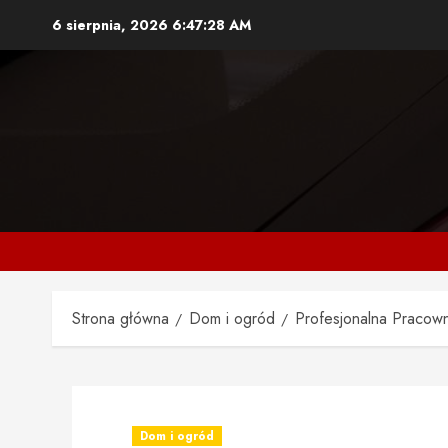
Przejdź
6 sierpnia, 2026
6:47:29 AM
do
treści
Strona główna
Dom i ogród
Profesjonalna Pracown
Dom i ogród