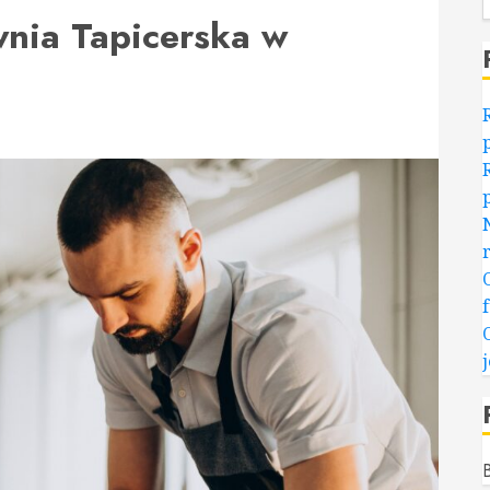
wnia Tapicerska w
B