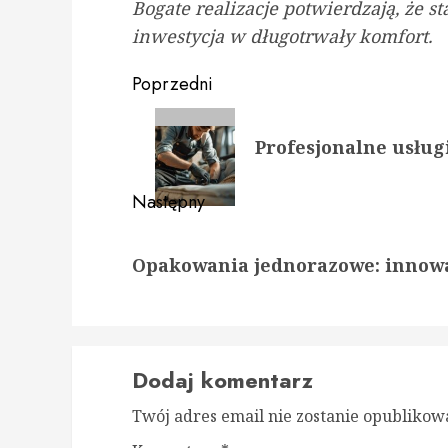
Bogate realizacje potwierdzają, że 
inwestycja w długotrwały komfort.
Zobacz
Poprzedni
wpisy
Poprzedni
Profesjonalne usług
wpis:
Następny
Następny
Opakowania jednorazowe: innowa
wpis:
Dodaj komentarz
Twój adres email nie zostanie opublikow