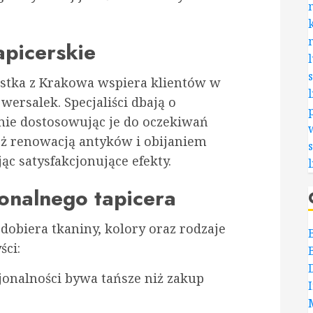
apicerskie
ąstka z Krakowa wspiera klientów w
ersalek. Specjaliści dbają o
nnie dostosowując je do oczekiwań
eż renowacją antyków i obijaniem
ąc satysfakcjonujące efekty.
onalnego tapicera
obiera tkaniny, kolory oraz rodzaje
ści:
onalności bywa tańsze niż zakup