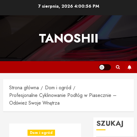
Przejdź
7 sierpnia, 2026
4:00:57 PM
do
treści
TANOSHII
Strona główna
Dom i ogród
Profesjonalne Cyklinowanie Podłóg w Piasecznie –
Odśwież Swoje Wnętrza
SZUKAJ
Dom i ogród