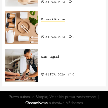
6 LIPCA, 2026
0
Biznes i finanse
Opakowania jednorazowe:
innowacja i ekologia w jednym
6 LIPCA, 2026
0
Dom i ogród
Profesjonalna Pracownia
Tapicerska w Krakowie
4 LIPCA, 2026
0
Prawa autorskie &kopia; Wszelkie prawa zastrzeżone.
|
ChromeNews
autorstwa AF themes