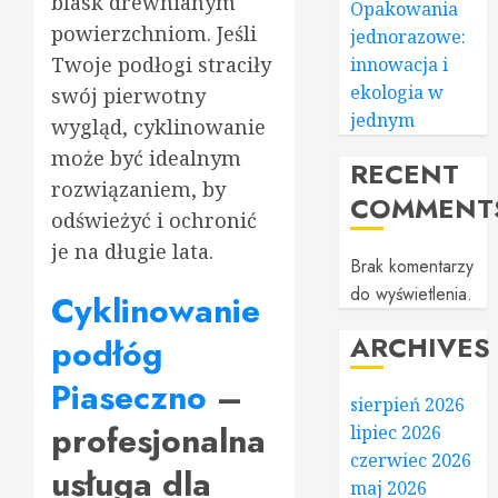
blask drewnianym
Opakowania
powierzchniom. Jeśli
jednorazowe:
Twoje podłogi straciły
innowacja i
ekologia w
swój pierwotny
jednym
wygląd, cyklinowanie
może być idealnym
RECENT
rozwiązaniem, by
COMMENT
odświeżyć i ochronić
je na długie lata.
Brak komentarzy
do wyświetlenia.
Cyklinowanie
ARCHIVES
podłóg
Piaseczno
–
sierpień 2026
profesjonalna
lipiec 2026
czerwiec 2026
usługa dla
maj 2026