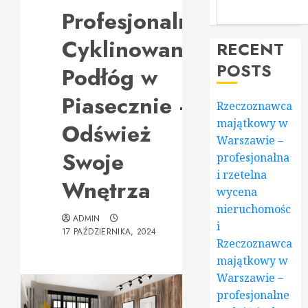
Profesjonalne
Cyklinowanie
RECENT
POSTS
Podłóg w
Piasecznie –
Rzeczoznawca
majątkowy w
Odśwież
Warszawie –
Swoje
profesjonalna
i rzetelna
Wnętrza
wycena
nieruchomośc
ADMIN
i
17 PAŹDZIERNIKA, 2024
Rzeczoznawca
majątkowy w
Warszawie –
profesjonalne