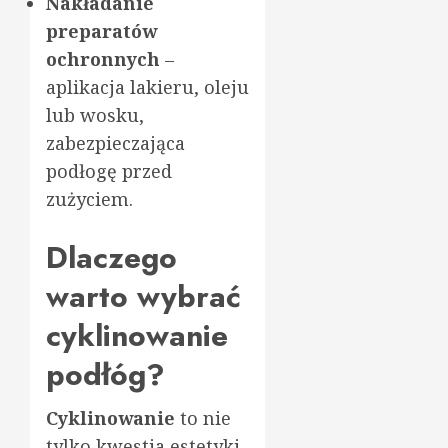
Nakładanie
preparatów
ochronnych
–
aplikacja lakieru, oleju
lub wosku,
zabezpieczająca
podłogę przed
zużyciem.
Dlaczego
warto wybrać
cyklinowanie
podłóg?
Cyklinowanie
to nie
tylko kwestia estetyki,