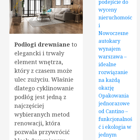
podejście do
wyceny
nieruchomośc
i
Nowoczesne
autokary
Podłogi drewniane
to
wynajem
elegancki i trwały
warszawa –
element wnętrza,
idealne
który z czasem może
rozwiązanie
ulec zużyciu. Właśnie
na każdą
dlatego cyklinowanie
okazję
Opakowania
podłóg jest jedną z
jednorazowe
najczęściej
od Cantino –
wybieranych metod
funkcjonalnoś
renowacji, która
ć i ekologia w
pozwala przywrócić
jednym