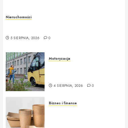
Nieruchomości
Rzeczoznawca majątkowy w Warszawie –
profesjonalne podejście do wyceny nieruchomości
5 SIERPNIA, 2026
0
Motoryzacja
Nowoczesne autokary wynajem
warszawa – idealne rozwiązanie
na każdą okazję
4 SIERPNIA, 2026
0
Biznes i finanse
Opakowania jednorazowe od
Cantino – funkcjonalność i
ekologia w jednym