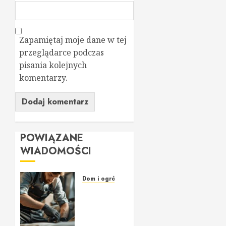
Zapamiętaj moje dane w tej
przeglądarce podczas
pisania kolejnych
komentarzy.
POWIĄZANE
WIADOMOŚCI
Dom i ogród
Profesjonalne
usługi
tapicerskie
w