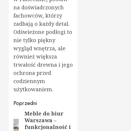
na doświadczonych
fachowców, którzy
zadbają o każdy detal.
Odświeżone podłogi to
nie tylko piękny
wygląd wnętrza, ale
również większa
trwałość drewna i jego
ochrona przed
codziennym
użytkowaniem.
Zobacz
Poprzedni
wpisy
Meble do biur
Poprzedni
Warszawa –
wpis:
funkcjonalność i