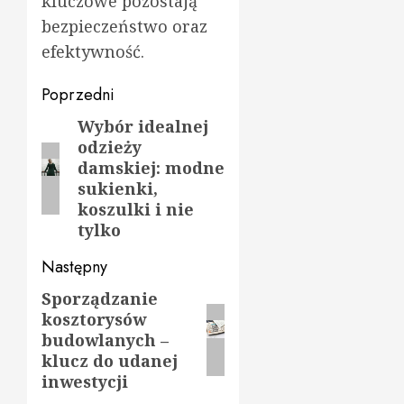
kluczowe pozostają
bezpieczeństwo oraz
efektywność.
Zobacz
Poprzedni
wpisy
Wybór idealnej
Poprzedni
odzieży
wpis:
damskiej: modne
sukienki,
koszulki i nie
tylko
Następny
Sporządzanie
Następny
kosztorysów
wpis:
budowlanych –
klucz do udanej
inwestycji