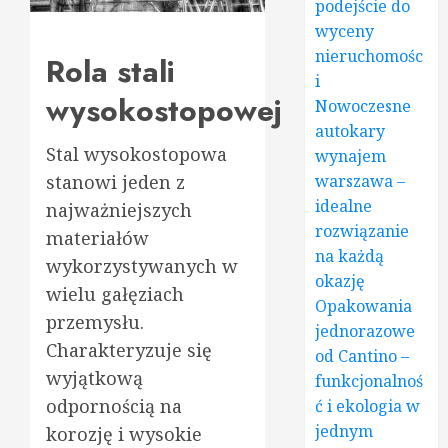
podejście do
wyceny
nieruchomośc
Rola stali
i
wysokostopowej
Nowoczesne
autokary
Stal wysokostopowa
wynajem
stanowi jeden z
warszawa –
idealne
najważniejszych
rozwiązanie
materiałów
na każdą
wykorzystywanych w
okazję
wielu gałęziach
Opakowania
przemysłu.
jednorazowe
Charakteryzuje się
od Cantino –
wyjątkową
funkcjonalnoś
odpornością na
ć i ekologia w
jednym
korozję i wysokie