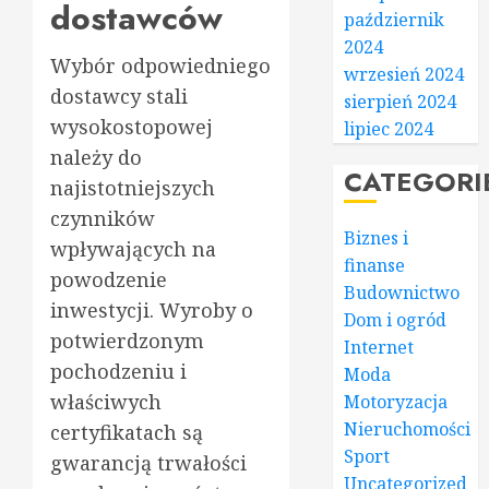
dostawców
październik
2024
Wybór odpowiedniego
wrzesień 2024
dostawcy stali
sierpień 2024
wysokostopowej
lipiec 2024
należy do
CATEGORI
najistotniejszych
czynników
Biznes i
wpływających na
finanse
powodzenie
Budownictwo
inwestycji. Wyroby o
Dom i ogród
potwierdzonym
Internet
pochodzeniu i
Moda
właściwych
Motoryzacja
Nieruchomości
certyfikatach są
Sport
gwarancją trwałości
Uncategorized