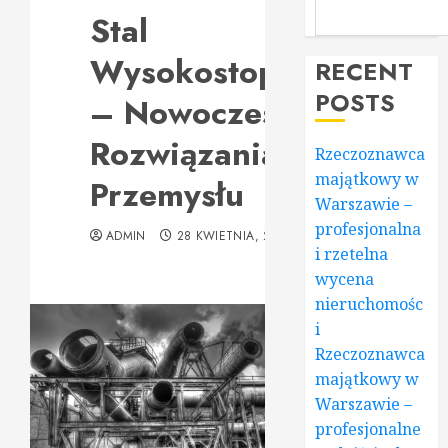
Stal
Wysokostopowa
RECENT
POSTS
– Nowoczesne
Rozwiązania dla
Rzeczoznawca
majątkowy w
Przemysłu
Warszawie –
profesjonalna
ADMIN
28 KWIETNIA, 2025
i rzetelna
wycena
nieruchomośc
i
Rzeczoznawca
majątkowy w
Warszawie –
profesjonalne