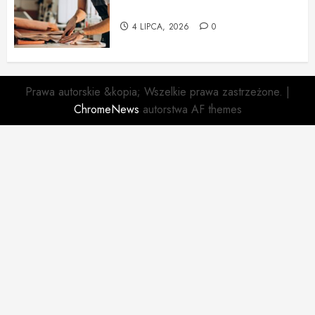
Tapicerska w Krakowie
4 LIPCA, 2026
0
Prawa autorskie &kopia; Wszelkie prawa zastrzeżone.
|
ChromeNews
autorstwa AF themes