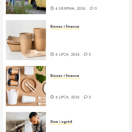
na każdą okazję
4 SIERPNIA, 2026
0
Biznes i finanse
Opakowania jednorazowe od
Cantino – funkcjonalność i
ekologia w jednym
6 LIPCA, 2026
0
Biznes i finanse
Opakowania jednorazowe:
innowacja i ekologia w jednym
6 LIPCA, 2026
0
Dom i ogród
Profesjonalna Pracownia