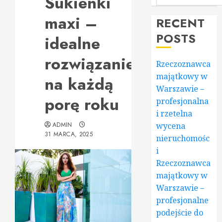
Sukienki
maxi –
RECENT
POSTS
idealne
rozwiązanie
Rzeczoznawca
majątkowy w
na każdą
Warszawie –
porę roku
profesjonalna
i rzetelna
ADMIN
wycena
31 MARCA, 2025
nieruchomośc
i
Rzeczoznawca
majątkowy w
Warszawie –
profesjonalne
podejście do