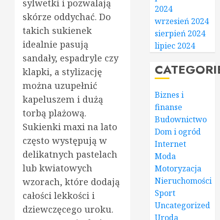
sylwetki i pozwalają
2024
skórze oddychać. Do
wrzesień 2024
takich sukienek
sierpień 2024
idealnie pasują
lipiec 2024
sandały, espadryle czy
CATEGORI
klapki, a stylizację
można uzupełnić
Biznes i
kapeluszem i dużą
finanse
torbą plażową.
Budownictwo
Sukienki maxi na lato
Dom i ogród
często występują w
Internet
delikatnych pastelach
Moda
lub kwiatowych
Motoryzacja
Nieruchomości
wzorach, które dodają
Sport
całości lekkości i
Uncategorized
dziewczęcego uroku.
Uroda