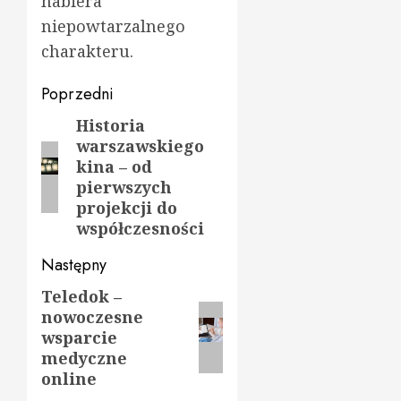
nabiera
niepowtarzalnego
charakteru.
Zobacz
Poprzedni
wpisy
Historia
Poprzedni
warszawskiego
wpis:
kina – od
pierwszych
projekcji do
współczesności
Następny
Teledok –
Następny
nowoczesne
wpis:
wsparcie
medyczne
online