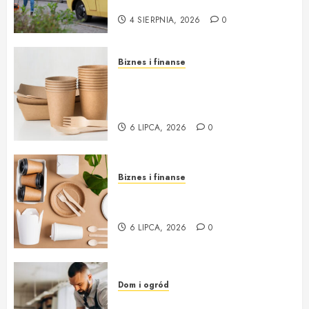
na każdą okazję
4 SIERPNIA, 2026
0
Biznes i finanse
Opakowania jednorazowe od
Cantino – funkcjonalność i
ekologia w jednym
6 LIPCA, 2026
0
Biznes i finanse
Opakowania jednorazowe:
innowacja i ekologia w jednym
6 LIPCA, 2026
0
Dom i ogród
Profesjonalna Pracownia