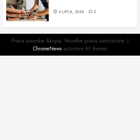
Tapicerska w Krakowie
4 LIPCA, 2026
0
Prawa autorskie &kopia; Wszelkie prawa zastrzeżone.
|
ChromeNews
autorstwa AF themes