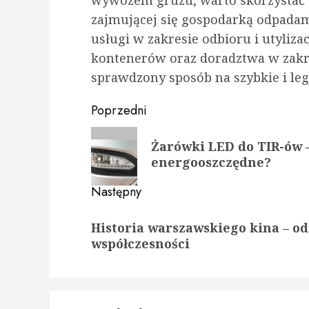
zajmującej się gospodarką odpada
usługi w zakresie odbioru i utyli
kontenerów oraz doradztwa w zakr
sprawdzony sposób na szybkie i leg
Zobacz
Poprzedni
wpisy
Poprzedni
Żarówki LED do TIR-ów –
wpis:
energooszczędne?
Następny
Następny
Historia warszawskiego kina – od
wpis:
współczesności