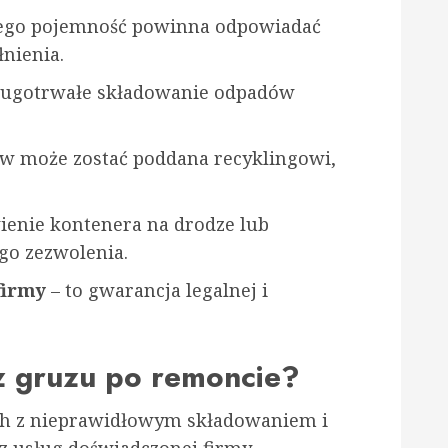
ego pojemność powinna odpowiadać
łnienia.
ługotrwałe składowanie odpadów
ów może zostać poddana recyklingowi,
ienie kontenera na drodze lub
o zezwolenia.
firmy
– to gwarancja legalnej i
 gruzu po remoncie?
h z nieprawidłowym składowaniem i
z usług doświadczonej firmy