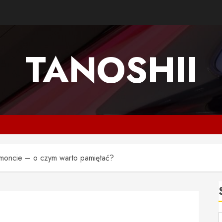
TANOSHII
oncie – o czym warto pamiętać?