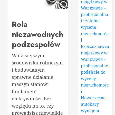
majątkowy w
Warszawie –
profesjonalna
i rzetelna
Rola
wycena
niezawodnych
nieruchomośc
i
podzespołów
Rzeczoznawca
majątkowy w
W dzisiejszym
Warszawie –
środowisku rolniczym
profesjonalne
i budowlanym
podejście do
sprawne działanie
wyceny
maszyn stanowi
nieruchomośc
fundament
i
Nowoczesne
efektywności. Bez
autokary
względu na to, czy
wynajem
prowadzisz niewielkie