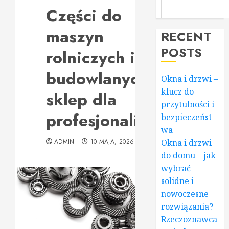
Części do
maszyn
RECENT
POSTS
rolniczych i
budowlanych –
Okna i drzwi –
klucz do
sklep dla
przytulności i
profesjonalistów
bezpieczeńst
wa
ADMIN
10 MAJA, 2026
Okna i drzwi
do domu – jak
wybrać
solidne i
nowoczesne
rozwiązania?
Rzeczoznawca