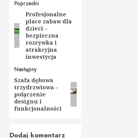
Zobacz
Poprzedni
wpisy
Profesjonalne
Poprzedni
place zabaw dla
wpis:
dzieci –
bezpieczna
rozrywka i
atrakcyjna
inwestycja
Następny
Szafa dębowa
Następny
trzydrzwiowa –
wpis:
połączenie
designu i
funkcjonalności
Dodaj komentarz