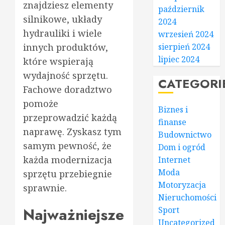
znajdziesz elementy
październik
silnikowe, układy
2024
hydrauliki i wiele
wrzesień 2024
innych produktów,
sierpień 2024
lipiec 2024
które wspierają
wydajność sprzętu.
CATEGORI
Fachowe doradztwo
pomoże
Biznes i
przeprowadzić każdą
finanse
naprawę. Zyskasz tym
Budownictwo
samym pewność, że
Dom i ogród
każda modernizacja
Internet
Moda
sprzętu przebiegnie
Motoryzacja
sprawnie.
Nieruchomości
Najważniejsze
Sport
Uncategorized