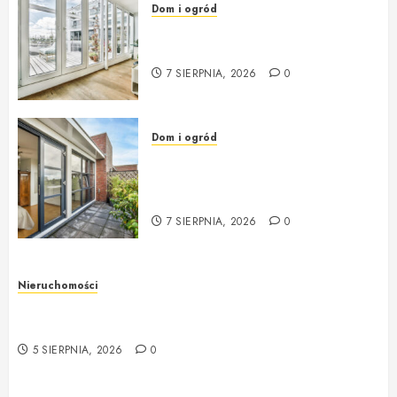
Dom i ogród
Okna i drzwi – klucz do
przytulności i bezpieczeństwa
7 SIERPNIA, 2026
0
Dom i ogród
Okna i drzwi do domu – jak
wybrać solidne i nowoczesne
rozwiązania?
7 SIERPNIA, 2026
0
Nieruchomości
Rzeczoznawca majątkowy w Warszawie –
profesjonalna i rzetelna wycena nieruchomości
5 SIERPNIA, 2026
0