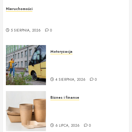
Nieruchomości
Rzeczoznawca majątkowy w Warszawie –
profesjonalne podejście do wyceny nieruchomości
5 SIERPNIA, 2026
0
Motoryzacja
Nowoczesne autokary wynajem
warszawa – idealne rozwiązanie
na każdą okazję
4 SIERPNIA, 2026
0
Biznes i finanse
Opakowania jednorazowe od
Cantino – funkcjonalność i
ekologia w jednym
6 LIPCA, 2026
0