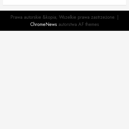
Prawa autorskie &kopia; Wszelkie prawa zastrzeżone.
|
ChromeNews
autorstwa AF themes