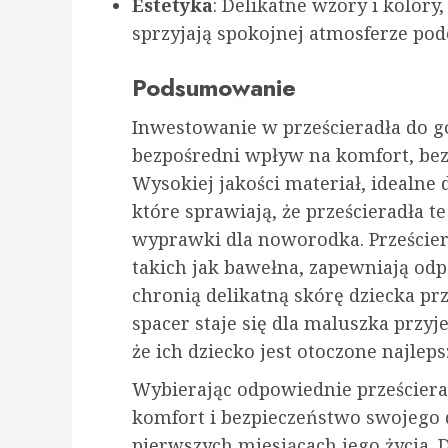
Estetyka
: Delikatne wzory i kolory
sprzyjają spokojnej atmosferze pod
Podsumowanie
Inwestowanie w prześcieradła do go
bezpośredni wpływ na komfort, bez
Wysokiej jakości materiał, idealne 
które sprawiają, że prześcieradła 
wyprawki dla noworodka. Prześcier
takich jak bawełna, zapewniają odp
chronią delikatną skórę dziecka pr
spacer staje się dla maluszka przyj
że ich dziecko jest otoczone najlep
Wybierając odpowiednie prześciera
komfort i bezpieczeństwo swojego d
pierwszych miesiącach jego życia. 