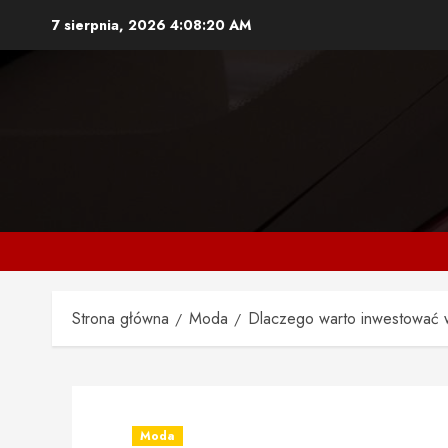
Przejdź
7 sierpnia, 2026
4:08:21 AM
do
treści
Strona główna
Moda
Dlaczego warto inwestować w
Moda