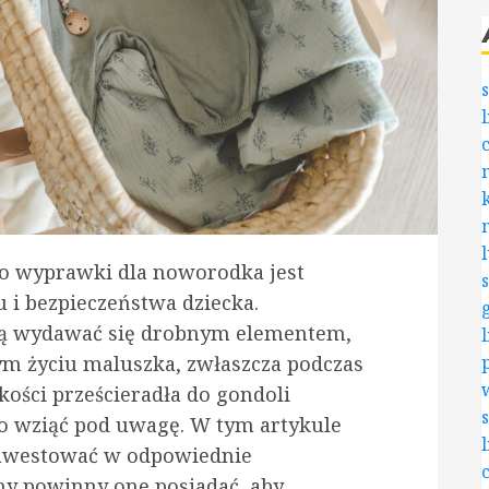
o wyprawki dla noworodka jest
 i bezpieczeństwa dziecka.
ogą wydawać się drobnym elementem,
ym życiu maluszka, zwłaszcza podczas
kości prześcieradła do gondoli
to wziąć pod uwagę. W tym artykule
ainwestować w odpowiednie
chy powinny one posiadać, aby