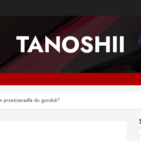
TANOSHII
 prześcieradła do gondoli?