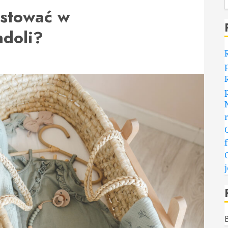
estować w
ndoli?
B