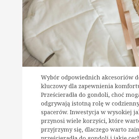
Wybór odpowiednich akcesoriów d
kluczowy dla zapewnienia komfortu
Prześcieradła do gondoli, choć m
odgrywają istotną rolę w codzienn
spacerów. Inwestycja w wysokiej ja
przynosi wiele korzyści, które war
przyjrzymy się, dlaczego warto z
prześcieradła do gondoli i jakie ce