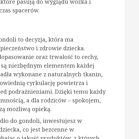
, które pasują do wyglądu wózka i
czas spacerów.
ndoli to decyzja, która ma
pieczeństwo i zdrowie dziecka.
dopasowanie oraz trwałość to cechy,
te są niezbędnym elementem każdej
adła wykonane z naturalnych tkanin,
owiednią cyrkulację powietrza i
zed podrażnieniami. Dzięki temu każdy
emnością, a dla rodziców – spokojem,
szą możliwą opieką.
dło do gondoli, inwestujesz w
ziecka, co jest bezcenne w
Dbając o jakość produktów, z których