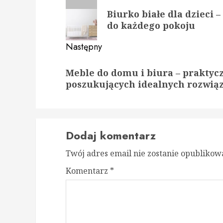
wpisy
Poprzedni
Biurko białe dla dzieci 
wpis:
do każdego pokoju
Następny
Następny
Meble do domu i biura – praktyc
wpis:
poszukujących idealnych rozwią
Dodaj komentarz
Twój adres email nie zostanie opublikow
Komentarz
*