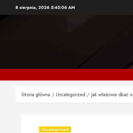
Przejdź
8 sierpnia, 2026
5:45:07 AM
do
treści
Strona główna
Uncategorized
Jak właściwie dbać 
Uncategorized