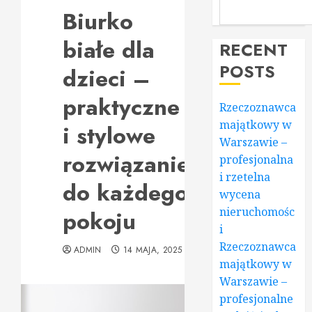
Biurko
białe dla
RECENT
POSTS
dzieci –
praktyczne
Rzeczoznawca
majątkowy w
i stylowe
Warszawie –
rozwiązanie
profesjonalna
i rzetelna
do każdego
wycena
nieruchomośc
pokoju
i
Rzeczoznawca
ADMIN
14 MAJA, 2025
majątkowy w
Warszawie –
profesjonalne