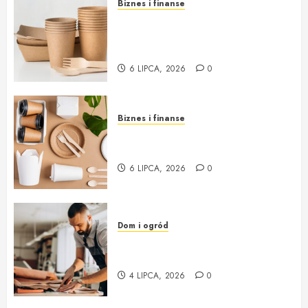
Biznes i finanse
Opakowania jednorazowe od
Cantino – funkcjonalność i
ekologia w jednym
6 LIPCA, 2026
0
Biznes i finanse
Opakowania jednorazowe:
innowacja i ekologia w jednym
6 LIPCA, 2026
0
Dom i ogród
Profesjonalna Pracownia
Tapicerska w Krakowie
4 LIPCA, 2026
0