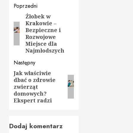
Zobacz
Poprzedni
wpisy
Żłobek w
Poprzedni
Krakowie –
wpis:
Bezpieczne i
Rozwojowe
Miejsce dla
Najmłodszych
Następny
Jak właściwie
Następny
dbać o zdrowie
wpis:
zwierząt
domowych?
Ekspert radzi
Dodaj komentarz