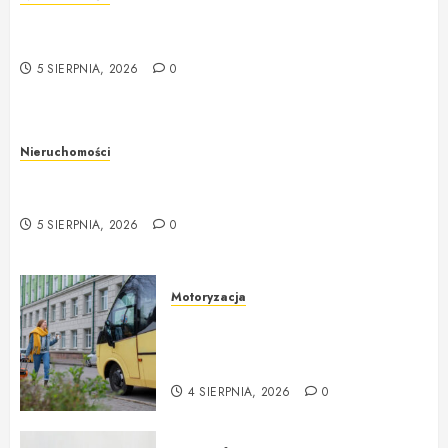
Rzeczoznawca majątkowy w Warszawie –
profesjonalna i rzetelna wycena nieruchomości
5 SIERPNIA, 2026
0
Nieruchomości
Rzeczoznawca majątkowy w Warszawie –
profesjonalne podejście do wyceny nieruchomości
5 SIERPNIA, 2026
0
Motoryzacja
Nowoczesne autokary wynajem
warszawa – idealne rozwiązanie
na każdą okazję
4 SIERPNIA, 2026
0