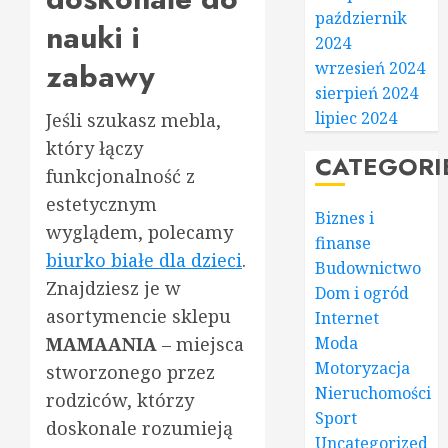
październik
nauki i
2024
zabawy
wrzesień 2024
sierpień 2024
lipiec 2024
Jeśli szukasz mebla,
który łączy
CATEGORI
funkcjonalność z
estetycznym
Biznes i
wyglądem, polecamy
finanse
biurko białe dla dzieci
.
Budownictwo
Znajdziesz je w
Dom i ogród
asortymencie sklepu
Internet
MAMAANIA
– miejsca
Moda
Motoryzacja
stworzonego przez
Nieruchomości
rodziców, którzy
Sport
doskonale rozumieją
Uncategorized