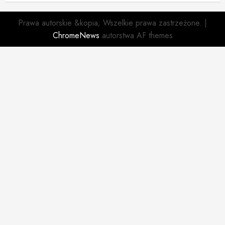
Prawa autorskie &kopia; Wszelkie prawa zastrzeżone.
|
ChromeNews
autorstwa AF themes