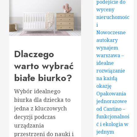
podejście do
wyceny
nieruchomośc
i
Nowoczesne
autokary
wynajem
Dlaczego
warszawa –
warto wybrać
idealne
rozwiązanie
białe biurko?
na każdą
okazję
Wybór idealnego
Opakowania
biurka dla dziecka to
jednorazowe
jedna z kluczowych
od Cantino –
decyzji podczas
funkcjonalnoś
ć i ekologia w
urządzania
jednym
przestrzeni do nauki i