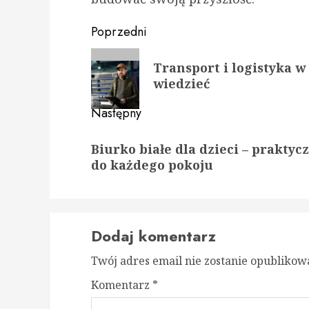
Zobacz
Poprzedni
wpisy
Poprzedni
Transport i logistyka 
wpis:
wiedzieć
Następny
Następny
Biurko białe dla dzieci – praktyc
wpis:
do każdego pokoju
Dodaj komentarz
Twój adres email nie zostanie opublikow
Komentarz
*