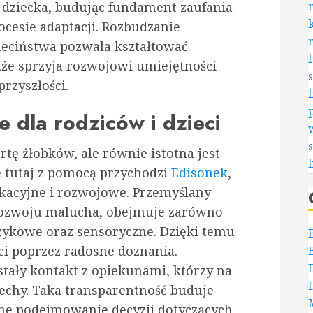
 dziecka, budując fundament zaufania
ocesie adaptacji. Rozbudzanie
ieciństwa pozwala kształtować
kże sprzyja rozwojowi umiejętności
rzyszłości.
dla rodziców i dzieci
rtę żłobków, ale równie istotna jest
e tutaj z pomocą przychodzi
Edisonek
,
kacyjne i rozwojowe. Przemyślany
 rozwoju malucha, obejmuje zarówno
ęzykowe oraz sensoryczne. Dzięki temu
ci poprzez radosne doznania.
tały kontakt z opiekunami, którzy na
echy. Taka transparentność buduje
ne podejmowanie decyzji dotyczących