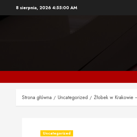
Przejdź
8 sierpnia, 2026
4:55:01 AM
do
treści
Strona główna
Uncategorized
Żłobek w Krakowie 
Uncategorized