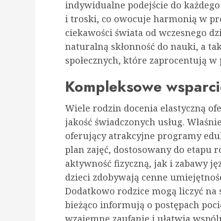
indywidualne podejście do każdego
i troski, co owocuje harmonią w pr
ciekawości świata od wczesnego dz
naturalną skłonność do nauki, a ta
społecznych, które zaprocentują w p
Kompleksowe wsparcie 
Wiele rodzin docenia elastyczną ofe
jakość świadczonych usług. Właśni
oferujący atrakcyjne programy edu
plan zajęć, dostosowany do etapu
aktywność fizyczną, jak i zabawy j
dzieci zdobywają cenne umiejętnoś
Dodatkowo rodzice mogą liczyć na s
bieżąco informują o postępach poci
wzajemne zaufanie i ułatwia wspól